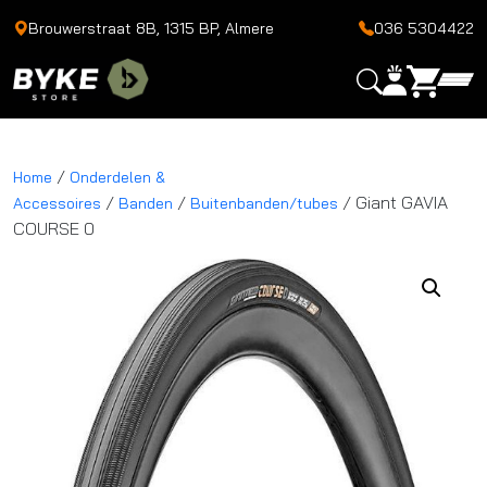
Brouwerstraat 8B, 1315 BP, Almere
036 5304422
/
Home
Onderdelen &
/
/
/ Giant GAVIA
Accessoires
Banden
Buitenbanden/tubes
COURSE 0