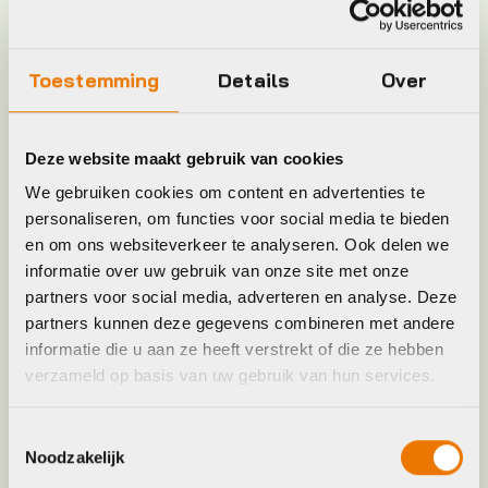
Keyword
BAND
Toestemming
Details
Over
Leverstatus
Op voorraad bij leverancier
Model
Wheel
Deze website maakt gebruik van cookies
We gebruiken cookies om content en advertenties te
Merk
Giant
personaliseren, om functies voor social media te bieden
en om ons websiteverkeer te analyseren. Ook delen we
informatie over uw gebruik van onze site met onze
Jaar
2022
partners voor social media, adverteren en analyse. Deze
partners kunnen deze gegevens combineren met andere
Maat
700x25c, 700x28c
informatie die u aan ze heeft verstrekt of die ze hebben
verzameld op basis van uw gebruik van hun services.
Kleur
Zwart
Toestemmingsselectie
Noodzakelijk