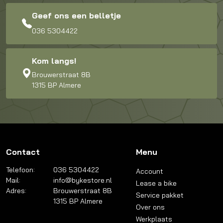
Geef ons een belletje
036 5304422
Kom langs!
Brouwerstraat 8B
1315 BP Almere
Contact
Menu
Telefoon:
036 5304422
Account
Mail:
info@bykestore.nl
Lease a bike
Adres:
Brouwerstraat 8B
Service pakket
1315 BP Almere
Over ons
Werkplaats