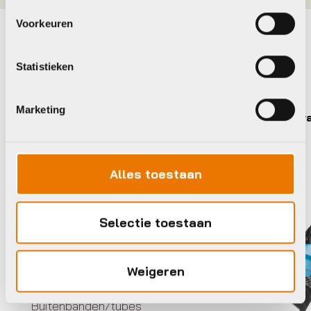
Voorkeuren
Maak je fiets compleet
Statistieken
Bekijk alle accessoires
Marketing
Schwalbe
Schwa
Alles toestaan
Selectie toestaan
Weigeren
Buitenbanden/tubes