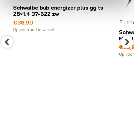
Schwalbe bub energizer plus gg ts
28×1.4 37-622 zw
Buite
€
35,90
Op voorraad in winkel
Schwa
Marat
€
53,
Previous
Nex
Op voor