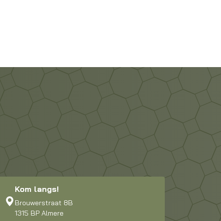
€
64,95
Beschikbaar op nabestelling
Kom langs!
Brouwerstraat 8B
1315 BP Almere