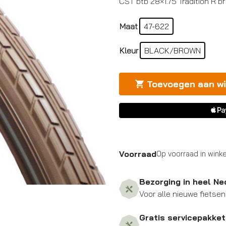
CST btb 28×1.75 Tradition R br
Maat
47-622
Kleur
BLACK/BROWN
Toevoegen aan w
Voorraad
Op voorraad in winke
Bezorging in heel Ne
Voor alle nieuwe fietsen
Gratis servicepakket