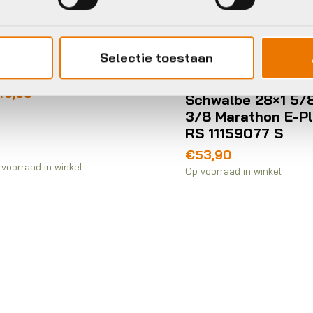
Selectie toestaan
Buitenbanden/tubes
Schwalbe 28×1 5/8×1
3/8 Marathon E-Plus
RS 11159077 S
Buitenband
€
53,90
Op voorraad in winkel
Schwalbe
20X150 S
MARATHO
RG ZW V
Oorspronke
Huidige
€
32,00
€
38
prijs
prijs
Op voorraad in
was:
is:
€38,90.
€32,00.