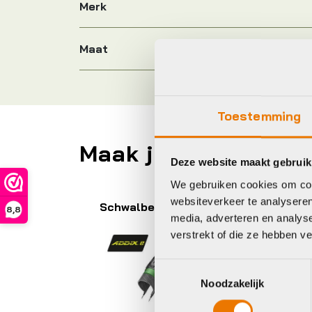
Merk
Maat
Toestemming
Maak je fiets compl
Deze website maakt gebruik
We gebruiken cookies om cont
websiteverkeer te analyseren
lbe
Giant
8,8
media, adverteren en analys
verstrekt of die ze hebben v
Toestemmingsselectie
Noodzakelijk