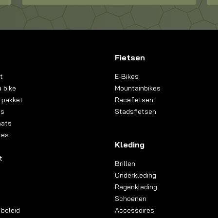
Fietsen
t
E-Bikes
 bike
Mountainbikes
 pakket
Racefietsen
ns
Stadsfietsen
aats
res
Kleding
t
Brillen
Onderkleding
Regenkleding
Schoenen
 beleid
Accessoires