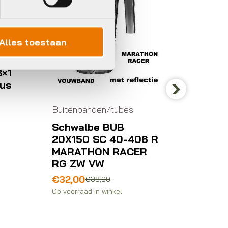
Alles toestaan
Next
en/tubes
 BUB
C 40-406 R
N RACER
W
lijke
,90
 winkel
Buitenbanden/tubes
Giant GAVIA FONDO 0