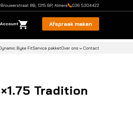
Brouwerstraat 8B, 1315 BP, Almere
036 5304422
Afspraak maken
Account
Dynamic Byke Fit
Service pakket
Over ons
Contact
×1.75 Tradition