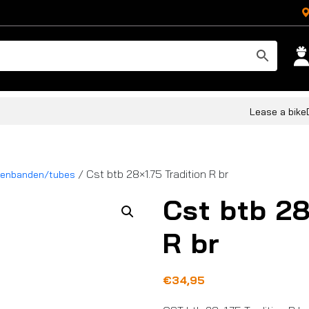
Lease a bike
/ Cst btb 28×1.75 Tradition R br
tenbanden/tubes
Cst btb 28
R br
€
34,95