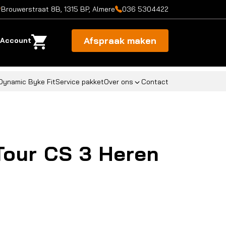
Brouwerstraat 8B, 1315 BP, Almere
036 5304422
Afspraak maken
Account
Dynamic Byke Fit
Service pakket
Over ons
Contact
Tour CS 3 Heren