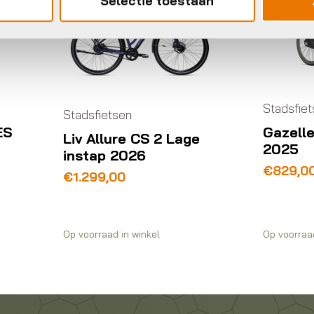
Selectie toestaan
Stadsfietsen
adsfietsen
Gazelle Esprit Da
v Allure CS 2 Lage
2025
nstap 2026
Prijsklasse:
€
829,00
-
€
749,00
1.299,00
€749,00
tot
€829,00
voorraad in winkel
Op voorraad in winkel