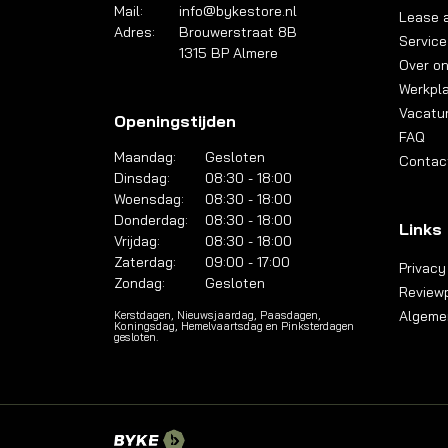
Mail:
info@bykestore.nl
Lease a
Adres:
Brouwerstraat 8B
Service
1315 BP Almere
Over o
Werkpl
Vacatu
Openingstijden
FAQ
Maandag:
Gesloten
Contac
Dinsdag:
08:30 - 18:00
Woensdag:
08:30 - 18:00
Donderdag:
08:30 - 18:00
Links
Vrijdag:
08:30 - 18:00
Zaterdag:
09:00 - 17:00
Privacy
Zondag:
Gesloten
Reviewp
Algeme
Kerstdagen, Nieuwsjaardag, Paasdagen,
Koningsdag, Hemelvaartsdag en Pinksterdagen
gesloten.