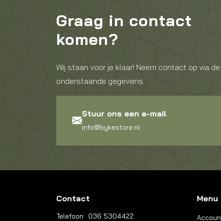
Graag in contact
komen?
Wij staan voor je klaar! Neem contact op via de
onderstaande gegevens.
Stuur ons een e-mail
info@bykestore.nl
Contact
Menu
Telefoon:
036 5304422
Accoun