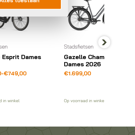
Alles toestaan
Stadsfietsen
Stadsfi
Next
mes
Gazelle Chamonix S11
Gazel
Dames 2026
Dames
€
1.699,00
€
1.39
Op voorraad in winkel
Beschikb