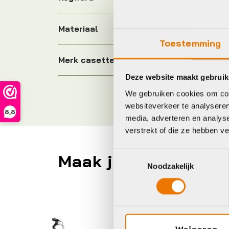
Materiaal
Toestemming
Merk casette
Deze website maakt gebruik
We gebruiken cookies om cont
websiteverkeer te analyseren
8,8
media, adverteren en analys
verstrekt of die ze hebben v
Toestemmingsselectie
Maak je fiets compl
Noodzakelijk
Gazelle
Li