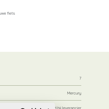
uwe fiets
7
Mercury
Op voorraad bij leverancier