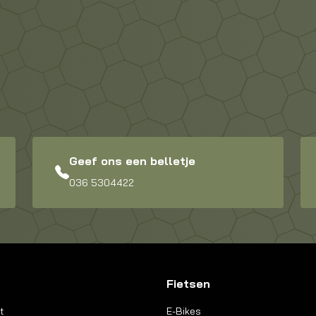
Geef ons een belletje
036 5304422
Fietsen
t
E-Bikes