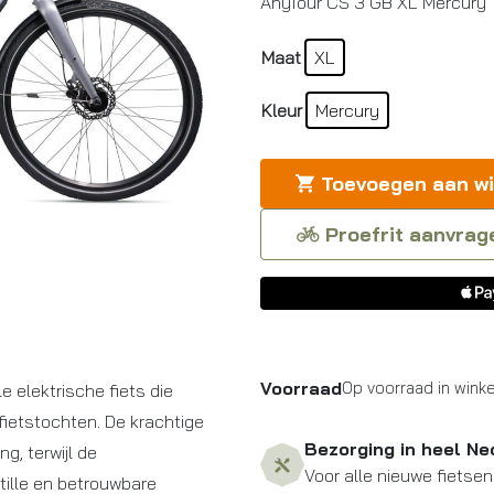
AnyTour CS 3 GB XL Mercury
Maat
XL
Kleur
Mercury
Toevoegen aan w
Proefrit aanvrag
Voorraad
Op voorraad in winke
 elektrische fiets die
 fietstochten. De krachtige
Bezorging in heel Ne
g, terwijl de
Voor alle nieuwe fietsen
tille en betrouwbare