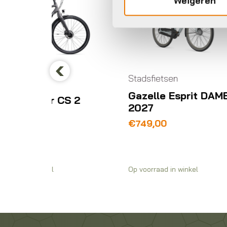
Weigeren
Stadsfietsen
St
Previous
Gazelle Esprit DAMES
 CS 2
Li
2027
i
€
749,00
€
Op voorraad in winkel
Op 