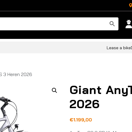
Lease a bike
CS 3 Heren 2026
Giant Any
2026
€
1.199,00