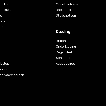
 bike
Mountainbikes
 pakket
Racefietsen
ns
Stadsfietsen
aats
res
Kleding
t
Brillen
Onderkleding
Regenkleding
Schoenen
 beleid
Accessoires
olicy
ne voorwaarden