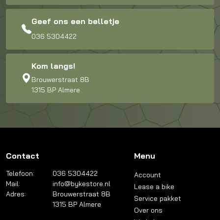
Geef ons een belletje
036 5304422
Kom langs!
Brouwerstraat 8B
1315 BP Almere
Contact
Menu
Telefoon:
036 5304422
Account
Mail:
info@bykestore.nl
Lease a bike
Adres:
Brouwerstraat 8B
Service pakket
1315 BP Almere
Over ons