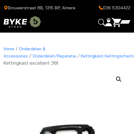
Brouwerstraat 8B, 1315 BP, Almere
036 5304422
/
Home
Onderdelen &
/
/
Accessoires
Onderdelen/Reparatie
Kettingkast/kettingscherm
Kettingkast excellent 38t