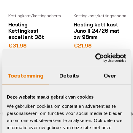
Kettingkast/kettingscherm
Kettingkast/kettingscherm
Hesling
Hesling kett kast
Kettingkast
Juno II 24/26 mat
excellent 38t
zw 98mm
€
31,95
€
21,95
Op voorraad in winkel
Op voorraad in winkel
Toestemming
Details
Over
Deze website maakt gebruik van cookies
We gebruiken cookies om content en advertenties te
etalen,
0%
rente
Eigen werkplaats met gecertifice
personaliseren, om functies voor social media te bieden
en om ons websiteverkeer te analyseren. Ook delen we
informatie over uw gebruik van onze site met onze