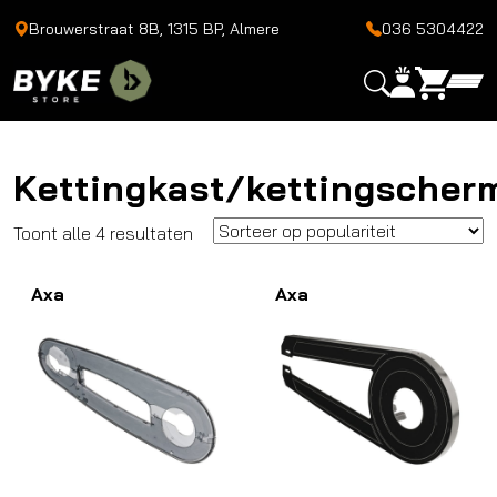
Brouwerstraat 8B, 1315 BP, Almere
036 5304422
Kettingkast/kettingscher
Gesorteerd
Toont alle 4 resultaten
op
Axa
populariteit
Axa