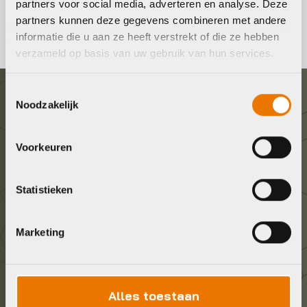
partners voor social media, adverteren en analyse. Deze
partners kunnen deze gegevens combineren met andere
informatie die u aan ze heeft verstrekt of die ze hebben
verzameld op basis van uw gebruik van hun services.
Toestemmingsselectie
Noodzakelijk
Graag in contact komen?
Voorkeuren
Wij staan voor je klaar! Neem contact op via de
onderstaande gegevens.
Statistieken
Stuur ons een e-mail
info@bykestore.nl
Marketing
Geef ons een belletje
036 5304422
Alles toestaan