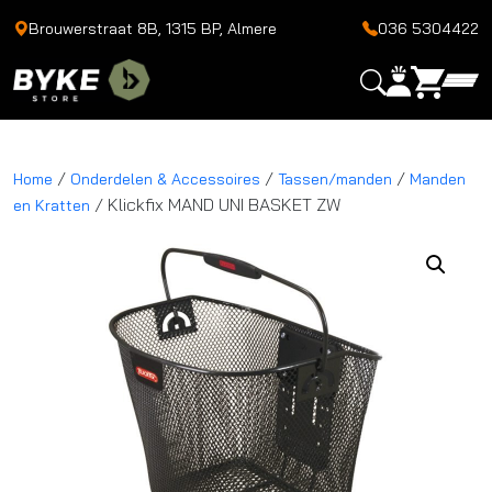
Brouwerstraat 8B, 1315 BP, Almere
036 5304422
/
/
/
Home
Onderdelen & Accessoires
Tassen/manden
Manden
/ Klickfix MAND UNI BASKET ZW
en Kratten