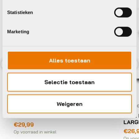
Statistieken
Marketing
Alles toestaan
Previous
Nex
Selectie toestaan
Weigeren
Manden en Kratten
Mande
Basil KRAT BAS PVC ZW 40L
Basi
LARG
€
29,99
€
26,
Op voorraad in winkel
Op voor