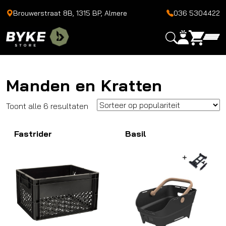
Brouwerstraat 8B, 1315 BP, Almere
036 5304422
Manden en Kratten
Gesorteerd
Toont alle 6 resultaten
op
Fastrider
populariteit
Basil