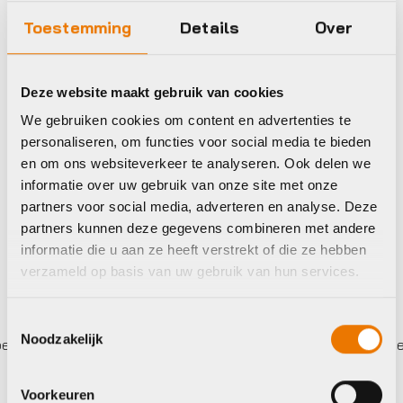
Toestemming
Details
Over
Manden en Kratten
Manden en Kratten
Basil KRAT BAS
Basil KUNSTSTOF
Deze website maakt gebruik van cookies
PVC ZW 40L
FIETSKRAT LARGE
We gebruiken cookies om content en advertenties te
€
29,99
€
26,99
personaliseren, om functies voor social media te bieden
Op voorraad in winkel
Op voorraad in winkel
en om ons websiteverkeer te analyseren. Ook delen we
informatie over uw gebruik van onze site met onze
partners voor social media, adverteren en analyse. Deze
partners kunnen deze gegevens combineren met andere
informatie die u aan ze heeft verstrekt of die ze hebben
verzameld op basis van uw gebruik van hun services.
Toestemmingsselectie
Noodzakelijk
len,
0%
rente
Eigen werkplaats met gecertificeerd
Voorkeuren