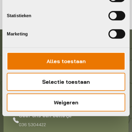
Statistieken
Marketing
Graag in contact komen?
Alles toestaan
Wij staan voor je klaar! Neem contact op via de
onderstaande gegevens.
Selectie toestaan
Stuur ons een e-mail
info@bykestore.nl
Weigeren
Geef ons een belletje
036 5304422