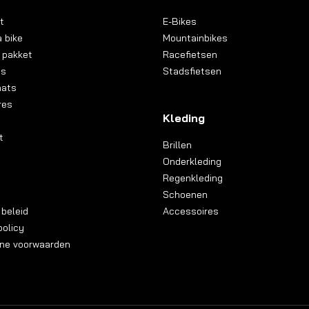
t
E-Bikes
 bike
Mountainbikes
 pakket
Racefietsen
ns
Stadsfietsen
aats
res
Kleding
t
Brillen
Onderkleding
Regenkleding
Schoenen
 beleid
Accessoires
olicy
ne voorwaarden