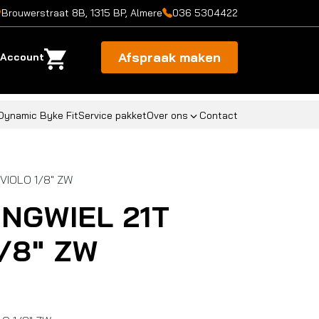
Brouwerstraat 8B, 1315 BP, Almere
036 5304422
Afspraak maken
Account
Dynamic Byke Fit
Service pakket
Over ons
Contact
VIOLO 1/8″ ZW
INGWIEL 21T
/8″ ZW