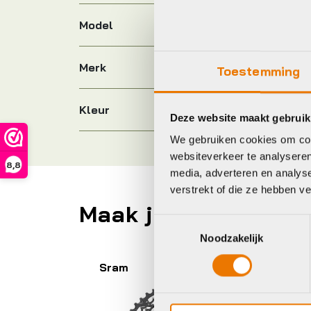
Model
Merk
Toestemming
Kleur
Deze website maakt gebruik
We gebruiken cookies om cont
websiteverkeer te analyseren
8,8
media, adverteren en analys
verstrekt of die ze hebben v
Maak je fiets compl
Toestemmingsselectie
Noodzakelijk
Shimano