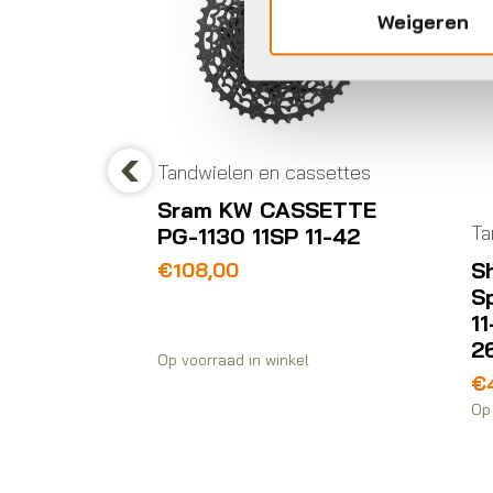
Weigeren
ielen en cassettes
Previous
m KW CASSETTE
Tandwielen en cassettes
130 11SP 11-42
Shimano Cassette 10
,00
Sp 11-34T CSGH500
11-13-15-17-19-21-23-
26-30-34T
raad in winkel
€
46,99
Op voorraad in winkel