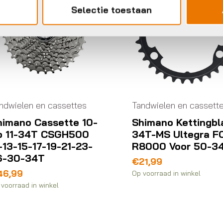
Selectie toestaan
Tandwielen
Sram eag
Tandwielen en cassettes
xg 1275 
speed xd
-
Shimano Kettingblad
34T-MS Ultegra FC-
€
244,00
R8000 Voor 50-34T
€
21,99
Op voorraad i
Op voorraad in winkel