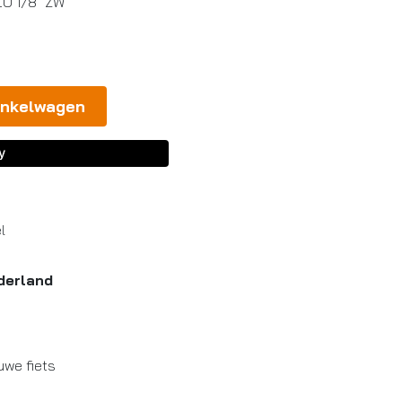
O 1/8″ ZW
inkelwagen
l
derland
uwe fiets