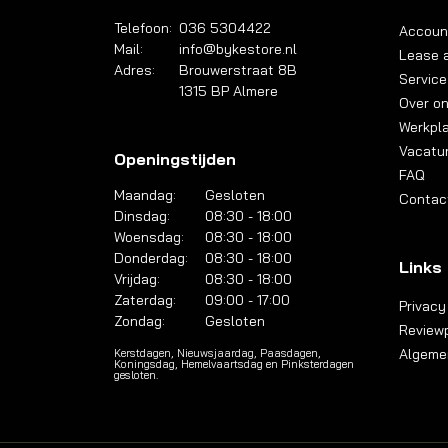
Telefoon:
036 5304422
Accoun
Mail:
info@bykestore.nl
Lease a
Adres:
Brouwerstraat 8B
Service
1315 BP Almere
Over o
Werkpl
Vacatu
Openingstijden
FAQ
Maandag:
Gesloten
Contac
Dinsdag:
08:30 - 18:00
Woensdag:
08:30 - 18:00
Donderdag:
08:30 - 18:00
Links
Vrijdag:
08:30 - 18:00
Zaterdag:
09:00 - 17:00
Privacy
Zondag:
Gesloten
Reviewp
Algeme
Kerstdagen, Nieuwsjaardag, Paasdagen,
Koningsdag, Hemelvaartsdag en Pinksterdagen
gesloten.