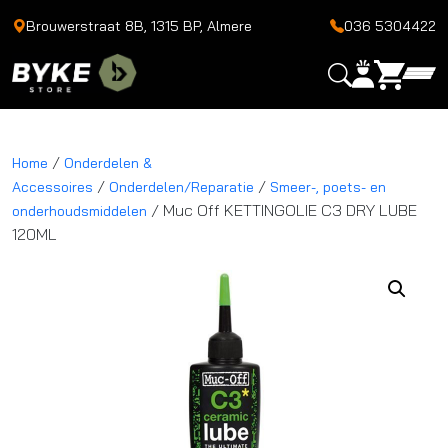
Brouwerstraat 8B, 1315 BP, Almere
036 5304422
/
Home
Onderdelen &
/
/
Accessoires
Onderdelen/Reparatie
Smeer-, poets- en
/ Muc Off KETTINGOLIE C3 DRY LUBE
onderhoudsmiddelen
120ML