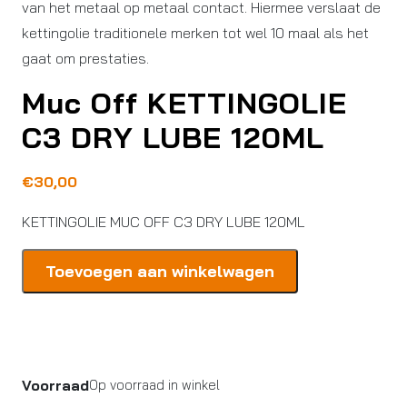
van het metaal op metaal contact. Hiermee verslaat de
kettingolie traditionele merken tot wel 10 maal als het
gaat om prestaties.
Muc Off KETTINGOLIE
C3 DRY LUBE 120ML
€
30,00
KETTINGOLIE MUC OFF C3 DRY LUBE 120ML
Muc
Toevoegen aan winkelwagen
Off
KETTINGOLIE
C3
DRY
LUBE
Voorraad
Op voorraad in winkel
120ML