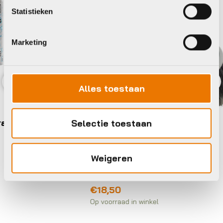
Statistieken
Marketing
Alles toestaan
Previous
Nex
Smeer
onde
Selectie toestaan
Smeer-, poets- en
Muc 
LUB
onderhoudsmiddelen
Weigeren
€
20
Muc Off Muc-off soft washing
Op voo
brush zachte borstel
€
18,50
Op voorraad in winkel