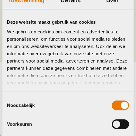
Toestemming
Details
Over
Leverstatus
Op voorraad bij leverancier
Model
Muc-off dry lube c3
Deze website maakt gebruik van cookies
We gebruiken cookies om content en advertenties te
Merk
Muc Off
personaliseren, om functies voor social media te bieden
en om ons websiteverkeer te analyseren. Ook delen we
informatie over uw gebruik van onze site met onze
partners voor social media, adverteren en analyse. Deze
partners kunnen deze gegevens combineren met andere
informatie die u aan ze heeft verstrekt of die ze hebben
Maak je fiets compleet
verzameld op basis van uw gebruik van hun services.
Bekijk alle accessoires
Toestemmingsselectie
Noodzakelijk
Muc Off
Muc 
Voorkeuren