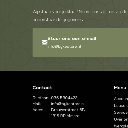
Wij staan voor je klaar! Neem contact op via de
onderstaande gegevens.
Stuur ons een e-mail
info@bykestore.nl
Contact
Menu
Telefoon:
036 5304422
Accoun
Mail:
info@bykestore.nl
Lease a
Adres:
Brouwerstraat 8B
Service
1315 BP Almere
Over o
Werkpl