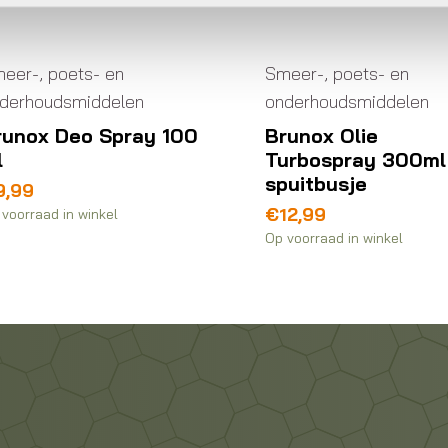
eer-, poets- en
Smeer-, poets- en
derhoudsmiddelen
onderhoudsmiddelen
runox Deo Spray 100
Brunox Olie
l
Turbospray 300ml
spuitbusje
9,99
€
12,99
voorraad in winkel
Op voorraad in winkel