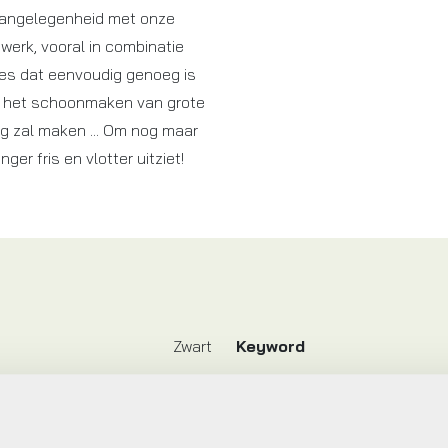
angelegenheid met onze
werk, vooral in combinatie
es dat eenvoudig genoeg is
n het schoonmaken van grote
 zal maken ... Om nog maar
nger fris en vlotter uitziet!
Zwart
Keyword
Op voorraad bij leverancier
Model