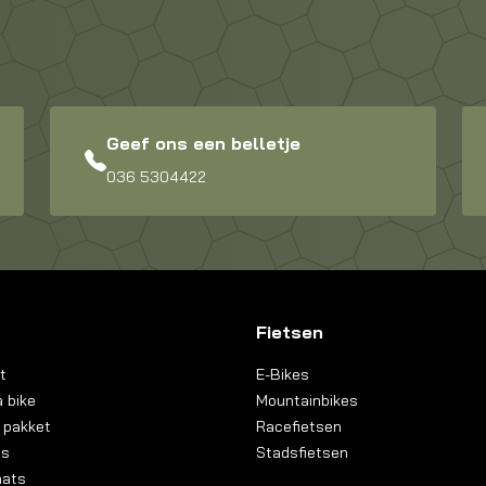
Geef ons een belletje
036 5304422
Fietsen
t
E-Bikes
 bike
Mountainbikes
 pakket
Racefietsen
ns
Stadsfietsen
aats