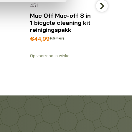
451
Next
Muc Off Muc-off 8 in
Smeer-,
1 bicycle cleaning kit
onderh
reinigingspakk
Muc O
Oorspronkelijke
Huidige
€
44,99
€
62,50
washi
prijs
prijs
borste
was:
is:
Op voorraad in winkel
€62,50.
€44,99.
€
18,5
Op voorra