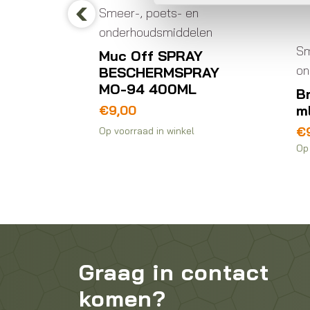
Smeer-, poets- en
onderhoudsmiddelen
Previous
n
Sm
Muc Off SPRAY
len
on
BESCHERMSPRAY
MO-94 400ML
INGOLIE
B
0ML
m
€
9,00
€
Op voorraad in winkel
Op 
Graag in contact
komen?