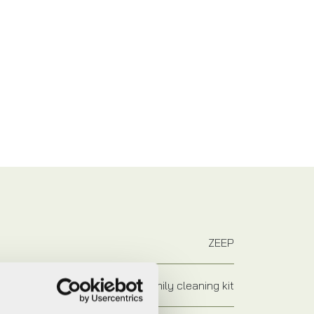
ZEEP
Muc-off family cleaning kit