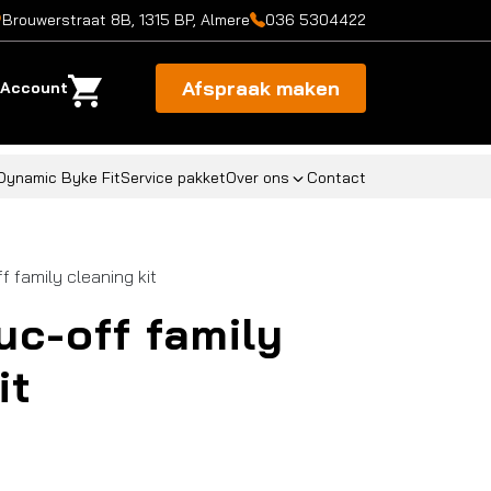
Brouwerstraat 8B, 1315 BP, Almere
036 5304422
Afspraak maken
Account
Dynamic Byke Fit
Service pakket
Over ons
Contact
 family cleaning kit
uc-off family
it