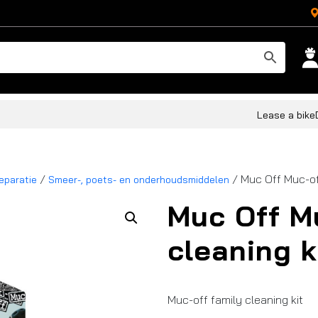
Lease a bike
/
/ Muc Off Muc-off
eparatie
Smeer-, poets- en onderhoudsmiddelen
Muc Off M
cleaning k
Muc-off family cleaning kit