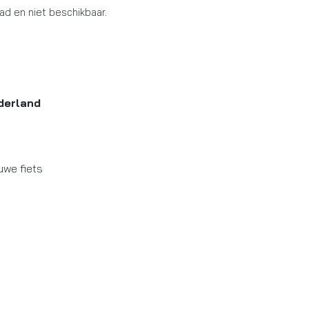
aad en niet beschikbaar.
derland
uwe fiets