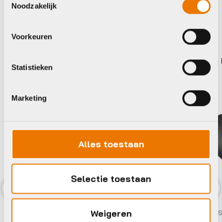
Noodzakelijk
Maak je fiets compleet
Bekijk alle accessoires
Voorkeuren
Sq Lab
Selle
Statistieken
Marketing
Alles toestaan
Selectie toestaan
Previous
Nex
Zadel
Weigeren