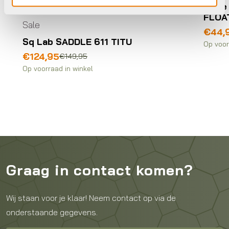
Sell
FLOA
Sale
€
44,
Sq Lab SADDLE 611 TITU
Op voor
Oorspronkelijke
Huidige
€
124,95
€
149,95
prijs
prijs
Op voorraad in winkel
was:
is:
€149,95.
€124,95.
Graag in contact komen?
Wij staan voor je klaar! Neem contact op via de
onderstaande gegevens.