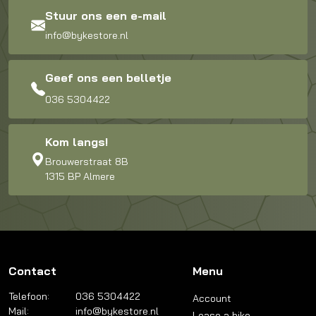
Stuur ons een e-mail
info@bykestore.nl
Geef ons een belletje
036 5304422
Kom langs!
Brouwerstraat 8B
1315 BP Almere
Contact
Menu
Telefoon:
036 5304422
Account
Mail:
info@bykestore.nl
Lease a bike