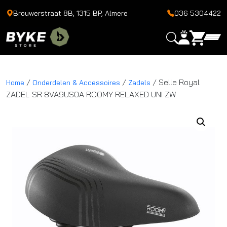
Brouwerstraat 8B, 1315 BP, Almere
036 5304422
/
/
/ Selle Royal
Home
Onderdelen & Accessoires
Zadels
ZADEL SR 8VA9US0A ROOMY RELAXED UNI ZW