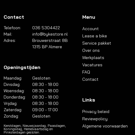
Contact
Menu
Telefoon:
036 5304422
Account
Mail:
info@bykestore.nl
Lease a bike
Adres:
Brouwerstraat 8B
Service pakket
1315 BP Almere
Over ons
Werkplaats
Vacatures
Openingstijden
FAQ
Maandag:
Gesloten
Contact
Dinsdag:
08:30 - 18:00
Woensdag:
08:30 - 18:00
Donderdag:
08:30 - 18:00
Links
Vrijdag:
08:30 - 18:00
Zaterdag:
09:00 - 17:00
Privacy beleid
Zondag:
Gesloten
Reviewpolicy
Algemene voorwaarden
Kerstdagen, Nieuwsjaardag, Paasdagen,
Koningsdag, Hemelvaartsdag en
Pinksterdagen gesloten.