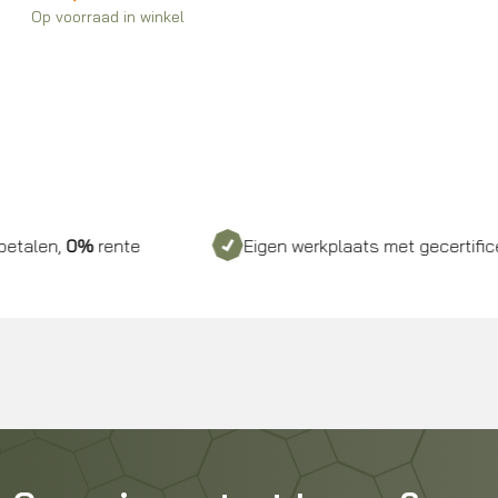
Op voorraad in winkel
,
0%
rente
Eigen werkplaats met gecertificeerd pe