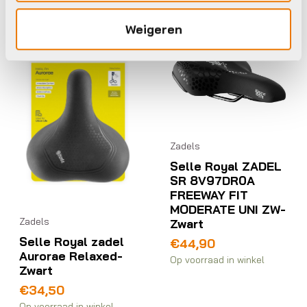
Selle Royal
Selle Royal
Weigeren
Zadels
Selle Royal ZADEL
SR 8V97DR0A
FREEWAY FIT
MODERATE UNI ZW-
Zadels
Zwart
Selle Royal zadel
€
44,90
Aurorae Relaxed-
Op voorraad in winkel
Zwart
€
34,50
Op voorraad in winkel