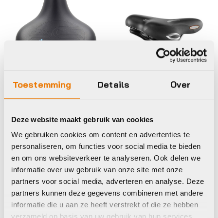
Zadels
Toestemming
Details
Over
Zadels
Selle Royal ZADEL
Selle Royal zadel
SR 5235DE3A
premium drifter
LOOKIN MODERATE
Deze website maakt gebruik van cookies
strengtex relaxe
UNI ZW-Zwart
We gebruiken cookies om content en advertenties te
€
54,90
€
79,90
personaliseren, om functies voor social media te bieden
Op voorraad in winkel
Op voorraad in winkel
en om ons websiteverkeer te analyseren. Ook delen we
informatie over uw gebruik van onze site met onze
partners voor social media, adverteren en analyse. Deze
partners kunnen deze gegevens combineren met andere
Selle Royal
Selle Royal
informatie die u aan ze heeft verstrekt of die ze hebben
verzameld op basis van uw gebruik van hun services.