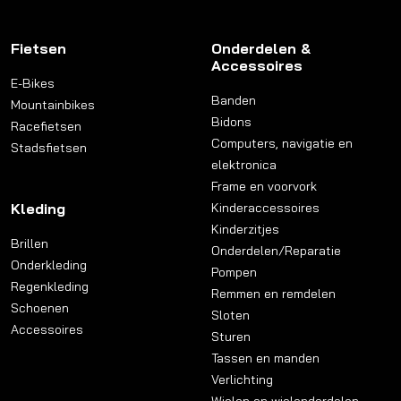
Fietsen
Onderdelen &
Accessoires
E-Bikes
Banden
Mountainbikes
Bidons
Racefietsen
Computers, navigatie en
Stadsfietsen
elektronica
Frame en voorvork
Kleding
Kinderaccessoires
Kinderzitjes
Brillen
Onderdelen/Reparatie
Onderkleding
Pompen
Regenkleding
Remmen en remdelen
Schoenen
Sloten
Accessoires
Sturen
Tassen en manden
Verlichting
Wielen en wielonderdelen