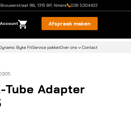
Brouwerstraat 8B, 1315 BP, Almere
036 5304422
Afspraak maken
Account
Dynamic Byke Fit
Service pakket
Over ons
Contact
AD305
-Tube Adapter
5