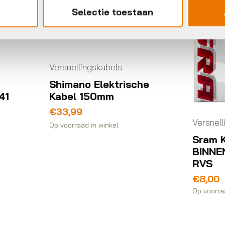
Selectie toestaan
rsnellingskabels
himano Elektrische
abel 150mm
33,99
Versnellingskabels
voorraad in winkel
Sram KABEL DER
BINNEN 1.1 3100M
RVS
€
8,00
Op voorraad in winkel