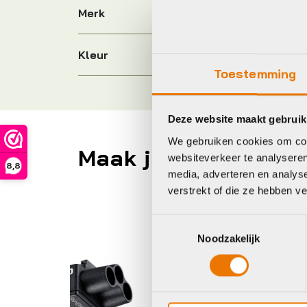
Merk
Kleur
Toestemming
Deze website maakt gebruik
We gebruiken cookies om cont
Maak je fiets compl
websiteverkeer te analyseren
8,8
media, adverteren en analys
verstrekt of die ze hebben v
Shimano
Sh
Toestemmingsselectie
Noodzakelijk