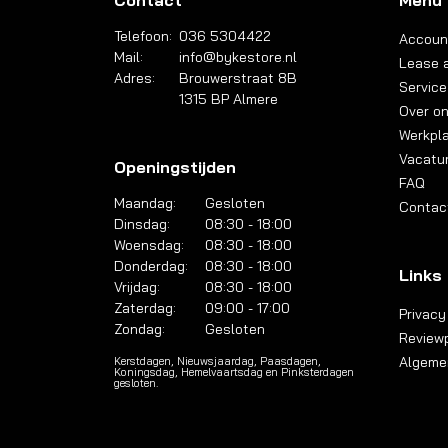
Contact
Menu
Telefoon:
036 5304422
Accoun
Mail:
info@bykestore.nl
Lease a
Adres:
Brouwerstraat 8B
Service
1315 BP Almere
Over o
Werkpl
Vacatu
Openingstijden
FAQ
Maandag:
Gesloten
Contac
Dinsdag:
08:30 - 18:00
Woensdag:
08:30 - 18:00
Donderdag:
08:30 - 18:00
Links
Vrijdag:
08:30 - 18:00
Zaterdag:
09:00 - 17:00
Privacy
Zondag:
Gesloten
Reviewp
Algeme
Kerstdagen, Nieuwsjaardag, Paasdagen,
Koningsdag, Hemelvaartsdag en Pinksterdagen
gesloten.