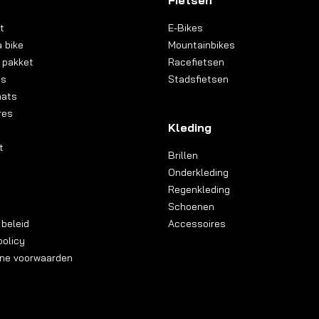
Fietsen
t
E-Bikes
 bike
Mountainbikes
 pakket
Racefietsen
ns
Stadsfietsen
aats
res
Kleding
t
Brillen
Onderkleding
Regenkleding
Schoenen
 beleid
Accessoires
olicy
ne voorwaarden