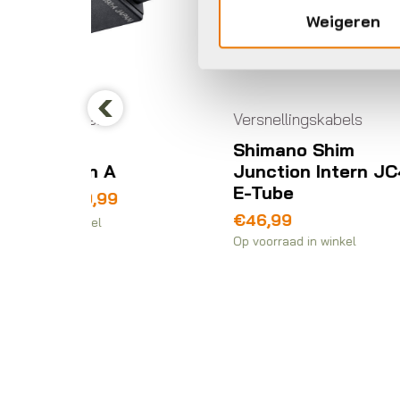
Weigeren
s
Versnellingskabels
Ve
Previous
Shimano Shim
S
 A
Junction Intern JC41
K
E-Tube
99
€
€
46,99
Op 
Op voorraad in winkel