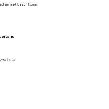
aad en niet beschikbaar.
derland
uwe fiets