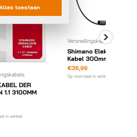
Alles toestaan
Versnellingskabels
Versnel
Next
Shimano Elektrische
Shima
Kabel 300mm
Reduc
6770
€
36,99
€
8,99
Op voorraad in winkel
Op voorra
M