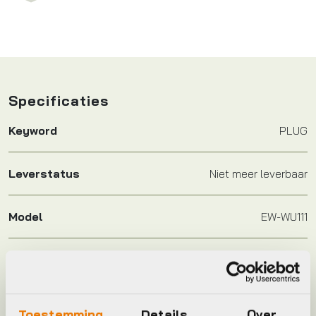
Specificaties
Keyword
PLUG
Leverstatus
Niet meer leverbaar
Model
EW-WU111
Merk
Shimano
Jaar
2017
Toestemming
Details
Over