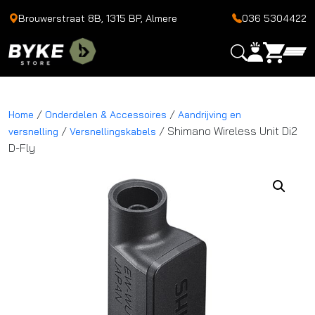
Brouwerstraat 8B, 1315 BP, Almere
036 5304422
/
/
Home
Onderdelen & Accessoires
Aandrijving en
/
/ Shimano Wireless Unit Di2
versnelling
Versnellingskabels
D-Fly