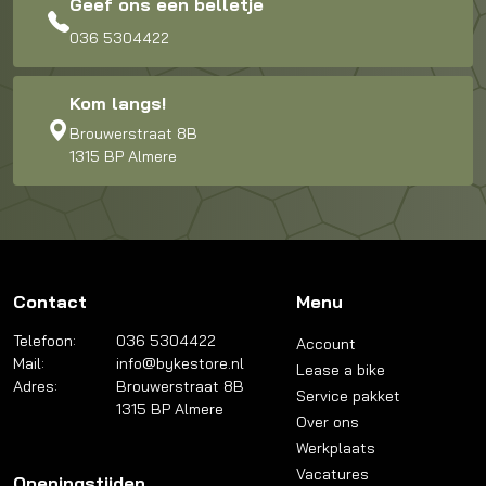
Geef ons een belletje
036 5304422
Kom langs!
Brouwerstraat 8B
1315 BP Almere
Contact
Menu
Telefoon:
036 5304422
Account
Mail:
info@bykestore.nl
Lease a bike
Adres:
Brouwerstraat 8B
Service pakket
1315 BP Almere
Over ons
Werkplaats
Vacatures
Openingstijden