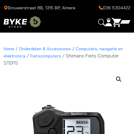
Brouwerstraat 8B, 1315 BP, Almere
036 5304422
/
/
Home
Onderdelen & Accessoires
Computers, navigatie en
/
/ Shimano Fiets Computer
elektronica
Fietscomputers
STEPS