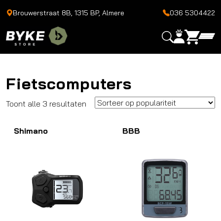
Brouwerstraat 8B, 1315 BP, Almere
036 5304422
Fietscomputers
Gesorteerd
Toont alle 3 resultaten
op
Shimano
populariteit
BBB