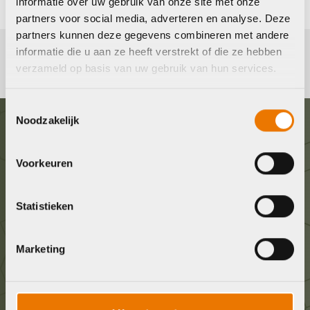
informatie over uw gebruik van onze site met onze
partners voor social media, adverteren en analyse. Deze
partners kunnen deze gegevens combineren met andere
informatie die u aan ze heeft verstrekt of die ze hebben
verzameld op basis van uw gebruik van hun services.
Toestemmingsselectie
Noodzakelijk
Graag in contact komen?
Voorkeuren
Wij staan voor je klaar! Neem contact op via de
onderstaande gegevens.
Statistieken
Stuur ons een e-mail
Marketing
info@bykestore.nl
Geef ons een belletje