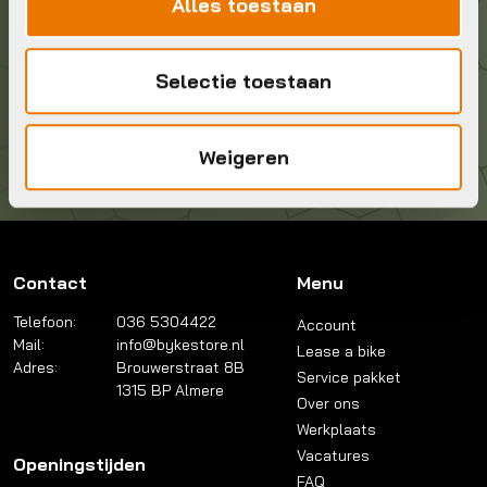
Alles toestaan
036 5304422
Selectie toestaan
Kom langs!
Brouwerstraat 8B
1315 BP Almere
Weigeren
Contact
Menu
Telefoon:
036 5304422
Account
Mail:
info@bykestore.nl
Lease a bike
Adres:
Brouwerstraat 8B
Service pakket
1315 BP Almere
Over ons
Werkplaats
Vacatures
Openingstijden
FAQ