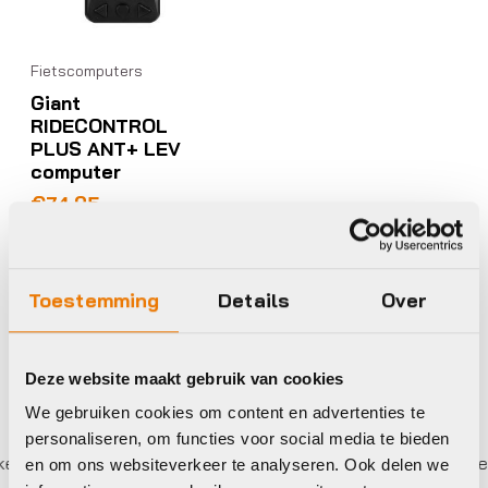
Fietscomputers
Giant
RIDECONTROL
PLUS ANT+ LEV
computer
€
74,95
Op voorraad in winkel
Toestemming
Details
Over
Deze website maakt gebruik van cookies
We gebruiken cookies om content en advertenties te
personaliseren, om functies voor social media te bieden
r betalen,
0%
rente
Eigen werkplaats met gecertif
en om ons websiteverkeer te analyseren. Ook delen we