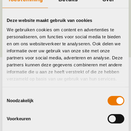
Jaar
2020
Deze website maakt gebruik van cookies
We gebruiken cookies om content en advertenties te
Kleur
Zwart
personaliseren, om functies voor social media te bieden
en om ons websiteverkeer te analyseren. Ook delen we
informatie over uw gebruik van onze site met onze
partners voor social media, adverteren en analyse. Deze
partners kunnen deze gegevens combineren met andere
informatie die u aan ze heeft verstrekt of die ze hebben
Maak je fiets compleet
verzameld op basis van uw gebruik van hun services.
Bekijk alle accessoires
Toestemmingsselectie
Noodzakelijk
Giant
Voorkeuren