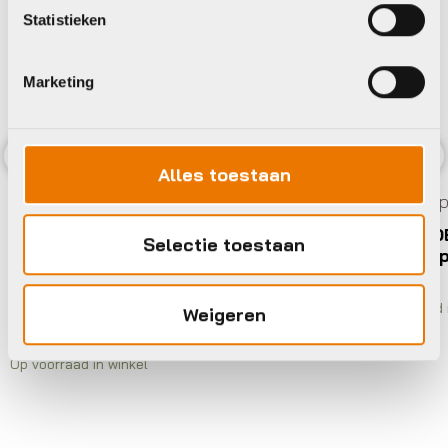
Statistieken
Marketing
Alles toestaan
Previous
Nex
Fietscomputers
Giant RIDECONTROL PLUS A
Selectie toestaan
LEV computer
€
74,95
Op voorraad in winkel
mputer STEPS
Weigeren