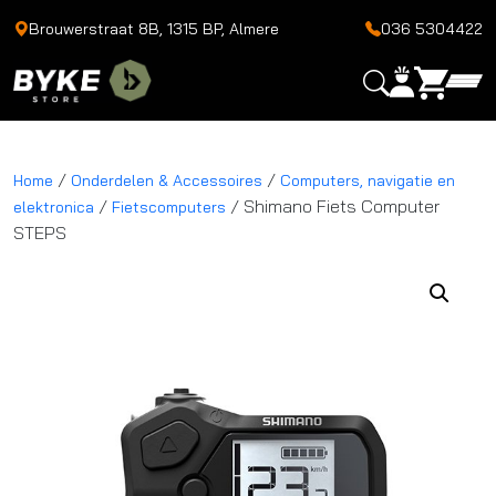
Brouwerstraat 8B, 1315 BP, Almere
036 5304422
/
/
Home
Onderdelen & Accessoires
Computers, navigatie en
/
/ Shimano Fiets Computer
elektronica
Fietscomputers
STEPS