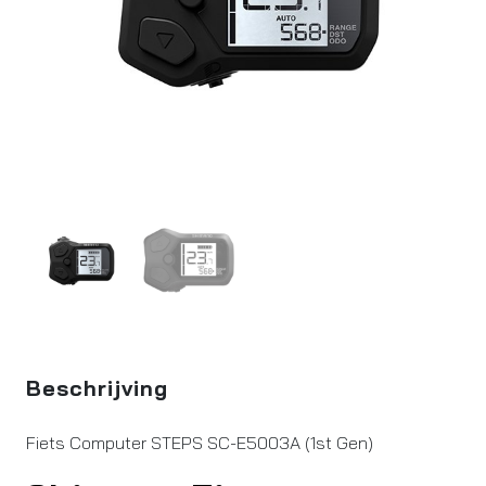
Beschrijving
Fiets Computer STEPS SC-E5003A (1st Gen)