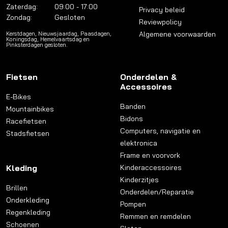
Zaterdag:
09:00 - 17:00
Privacy beleid
Zondag:
Gesloten
Reviewpolicy
Algemene voorwaarden
Kerstdagen, Nieuwsjaardag, Paasdagen,
Koningsdag, Hemelvaartsdag en
Pinksterdagen gesloten.
Fietsen
Onderdelen &
Accessoires
E-Bikes
Banden
Mountainbikes
Bidons
Racefietsen
Computers, navigatie en
Stadsfietsen
elektronica
Frame en voorvork
Kleding
Kinderaccessoires
Kinderzitjes
Brillen
Onderdelen/Reparatie
Onderkleding
Pompen
Regenkleding
Remmen en remdelen
Schoenen