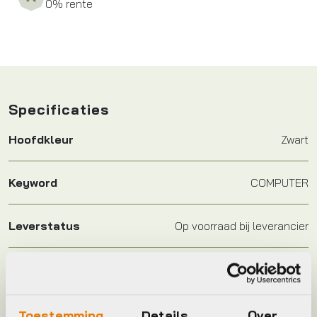
0% rente
Specificaties
Hoofdkleur
Zwart
Keyword
COMPUTER
Leverstatus
Op voorraad bij leverancier
Model
Steps E5003
Merk
Shimano
Toestemming
Details
Over