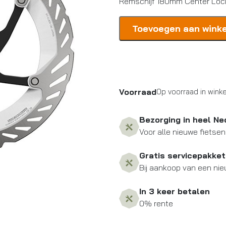
Remschijf 180mm Center Loc
Shimano
Toevoegen aan wink
Remschijf
180mm
Center
Lock
aantal
Voorraad
Op voorraad in winke
Bezorging in heel Ne
Voor alle nieuwe fietsen
Gratis servicepakket
Bij aankoop van een nie
In 3 keer betalen
0% rente