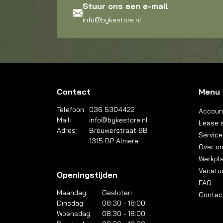
Stuur ons een e-mail
info@bykestore.nl
Contact
Menu
Telefoon:
036 5304422
Accoun
Mail:
info@bykestore.nl
Lease a
Adres:
Brouwerstraat 8B
Service
1315 BP Almere
Over o
Werkpl
Vacatu
Openingstijden
FAQ
Maandag:
Gesloten
Contac
Dinsdag:
08:30 - 18:00
Woensdag:
08:30 - 18:00