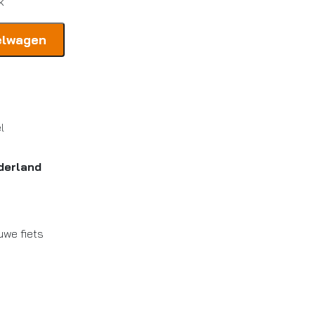
k
elwagen
l
derland
uwe fiets