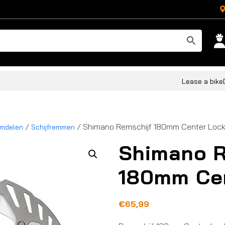
Lease a bike
/
/ Shimano Remschijf 180mm Center Loc
mdelen
Schijfremmen
Shimano R
180mm Ce
€
65,99