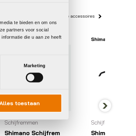
Bekijk alle accessoires
 media te bieden en om ons
ze partners voor social
nformatie die u aan ze heeft
Shimano
Shiman
Marketing
Alles toestaan
Next
Schijfremmen
Schijf
Shimano Schijfrem
Shima