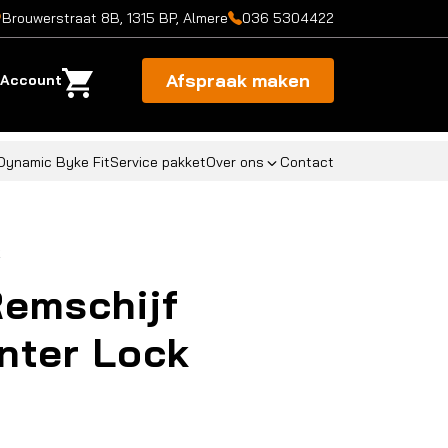
Brouwerstraat 8B, 1315 BP, Almere
036 5304422
Afspraak maken
Account
Dynamic Byke Fit
Service pakket
Over ons
Contact
k
emschijf
nter Lock