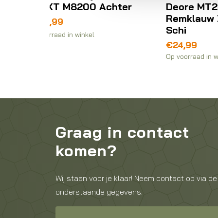
 Achter
Deore MT200 V/A
Oo
Hu
€
pr
pr
Remklauw Z/Leiding
wa
is:
Schi
Op 
€5
€4
€
24,99
Op voorraad in winkel
Graag in contact
komen?
Wij staan voor je klaar! Neem contact op via de
onderstaande gegevens.