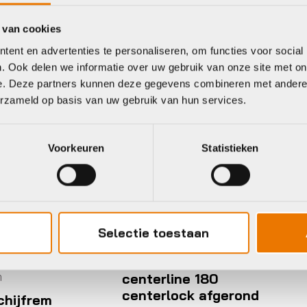
eet
 van cookies
ent en advertenties te personaliseren, om functies voor social
. Ook delen we informatie over uw gebruik van onze site met on
e. Deze partners kunnen deze gegevens combineren met andere i
ram
Shimano
erzameld op basis van uw gebruik van hun services.
Voorkeuren
Statistieken
Selectie toestaan
le
ram remschijf
Schijfremmen
enterline 180
enterlock afgerond
Shimano Schijfrem