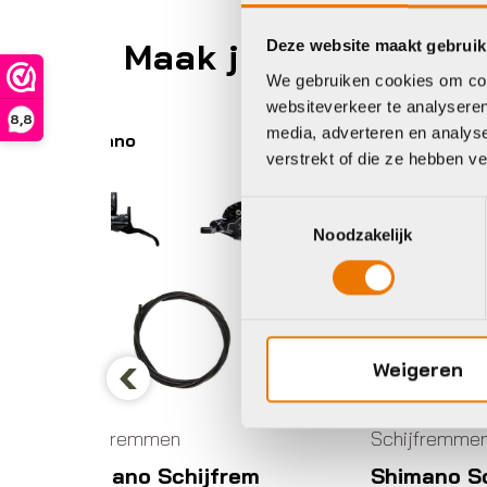
Maak je fiets compl
Deze website maakt gebruik
We gebruiken cookies om cont
websiteverkeer te analyseren
8,8
media, adverteren en analys
Shimano
S
verstrekt of die ze hebben v
Toestemmingsselectie
Noodzakelijk
Weigeren
Sa
Previous
S
Schijfremmen
c
c
frem
Shimano Schijfrem