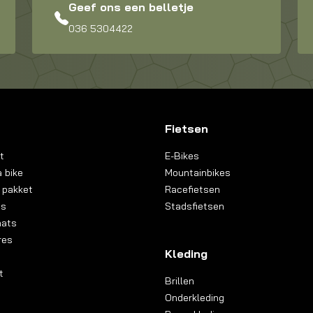
Geef ons een belletje
036 5304422
Fietsen
t
E-Bikes
 bike
Mountainbikes
 pakket
Racefietsen
ns
Stadsfietsen
aats
res
Kleding
t
Brillen
Onderkleding