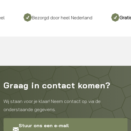
Bezorgd door heel Nederland
Gratis
verz
Graag in contact komen?
Wij staan voor je klaar! Neem contact op via de
onderstaande gegevens.
Stuur ons een e-mail