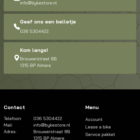
info@bykestore.nl
Geef ons een belletje
036 5304422
Kom langs!
Brouwerstraat 8B
1315 BP Almere
Contact
Menu
Telefoon:
036 5304422
Account
Mail:
info@bykestore.nl
Lease a bike
Adres:
Brouwerstraat 8B
Service pakket
1315 BP Almere