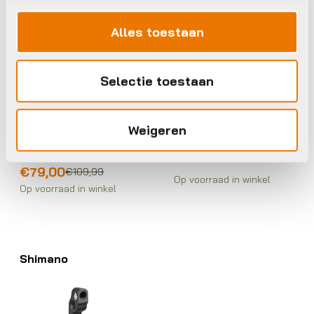
Set BL BR-MT500
Voor Compleet
Alles toestaan
Z/Schijf
€
65,00
Selectie toestaan
451
Shimano Schijfrem
Weigeren
Set BL BR-M6100
Voor
Oorspronkelijke
Huidige
€
79,00
€
109,99
Op voorraad in winkel
prijs
prijs
Op voorraad in winkel
was:
is:
€109,99.
€79,00.
Shimano