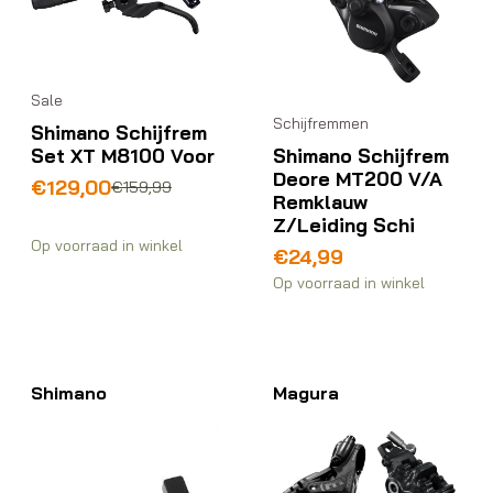
Sale
Schijfremmen
Shimano Schijfrem
Shimano Schijfrem
Set XT M8100 Voor
Deore MT200 V/A
Oorspronkelijke
Huidige
€
129,00
€
159,99
Remklauw
prijs
prijs
Z/Leiding Schi
was:
is:
Op voorraad in winkel
€159,99.
€129,00.
€
24,99
Op voorraad in winkel
Shimano
Magura