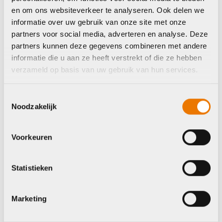
en om ons websiteverkeer te analyseren. Ook delen we
informatie over uw gebruik van onze site met onze
partners voor social media, adverteren en analyse. Deze
partners kunnen deze gegevens combineren met andere
Sale
Sale
informatie die u aan ze heeft verstrekt of die ze hebben
Sram remschijf
Sram remschijf
verzameld op basis van uw gebruik van hun services.
paceline 160mm 6
centerline 180
bouts
centerlock
afgerond
Toestemmingsselectie
Oorspronkelijke
Huidige
€
42,95
€
47,00
Noodzakelijk
prijs
prijs
Oorspronkelijke
Huidige
€
49,95
€
56,00
was:
is:
prijs
prijs
Op voorraad in winkel
Op voorraad in winkel
€47,00.
€42,95.
was:
is:
Voorkeuren
€56,00.
€49,95.
Statistieken
Shimano
Shimano
Marketing
Schijfremmen
Shimano Schijfrem