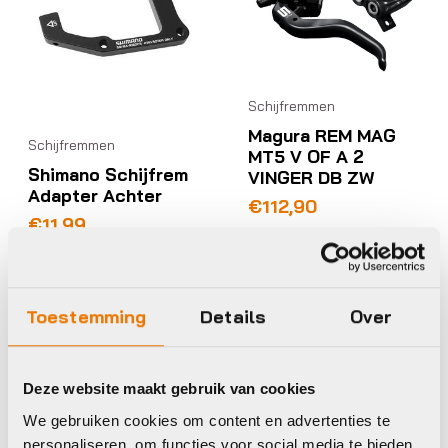
Schijfremmen
Magura REM MAG
Schijfremmen
MT5 V OF A 2
Shimano Schijfrem
VINGER DB ZW
Adapter Achter
€
112,90
€
11,99
Op voorraad in winkel
Op voorraad in winkel
Toestemming
Details
Over
Sram
Sram
Deze website maakt gebruik van cookies
We gebruiken cookies om content en advertenties te
personaliseren, om functies voor social media te bieden