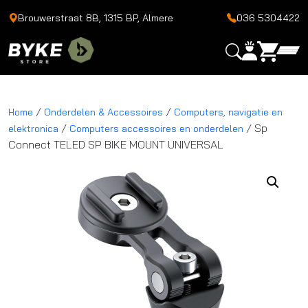
Brouwerstraat 8B, 1315 BP, Almere
036 5304422
/
/
Home
Onderdelen & Accessoires
Computers, navigatie en
/
/ Sp
elektronica
Computers accessoires en onderdelen
Connect TELED SP BIKE MOUNT UNIVERSAL