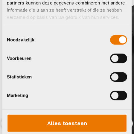
partners kunnen deze gegevens combineren met andere
informatie die u aan ze heeft verstrekt of die ze hebben
verzameld op basis van uw gebruik van hun services.
Toestemmingsselectie
Noodzakelijk
Voorkeuren
Statistieken
Computers accessoires en onderdelen
Marketing
Shokz OpenMove
€
89,95
Op voorraad in winkel
Alles toestaan
Previous
Nex