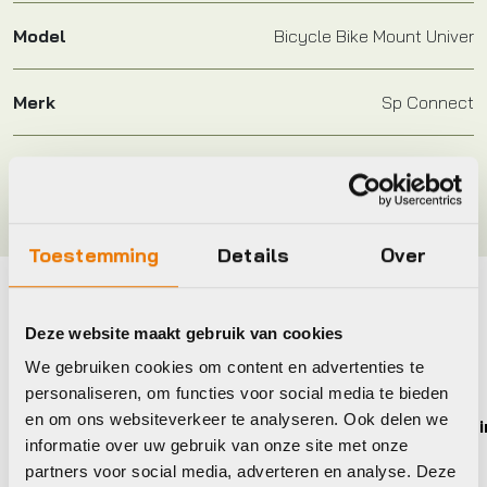
Model
Bicycle Bike Mount Univer
Merk
Sp Connect
Kleur
Zwart
Toestemming
Details
Over
Maak je fiets compleet
Deze website maakt gebruik van cookies
Bekijk alle accessoires
We gebruiken cookies om content en advertenties te
personaliseren, om functies voor social media te bieden
en om ons websiteverkeer te analyseren. Ook delen we
Shokz
Garmi
informatie over uw gebruik van onze site met onze
partners voor social media, adverteren en analyse. Deze