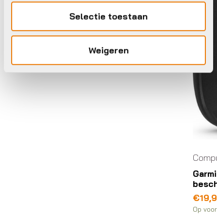
Selectie toestaan
Weigeren
Compu
Garmi
besch
€
19,
Op voor