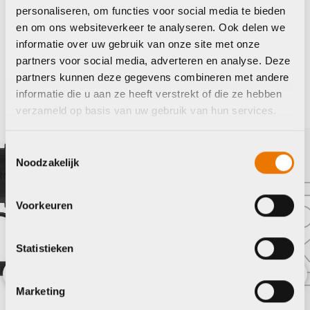
personaliseren, om functies voor social media te bieden
en om ons websiteverkeer te analyseren. Ook delen we
Maak je fiets compleet
informatie over uw gebruik van onze site met onze
partners voor social media, adverteren en analyse. Deze
Bekijk alle accessoires
partners kunnen deze gegevens combineren met andere
informatie die u aan ze heeft verstrekt of die ze hebben
Shokz
verzameld op basis van uw gebruik van hun services.
Toestemmingsselectie
Noodzakelijk
Voorkeuren
Statistieken
Marketing
Previous
Nex