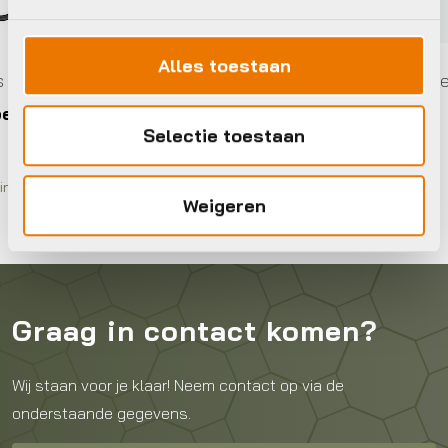
Alles toestaan
rdelen
Computers accessoires en onderdelen
Shokz Openfit 2
Selectie toestaan
€
189,00
Op voorraad in winkel
Weigeren
Graag in contact komen?
Wij staan voor je klaar! Neem contact op via de
onderstaande gegevens.