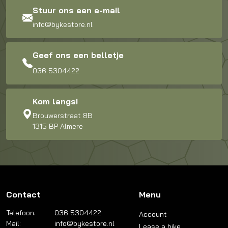
Stuur ons een e-mail
info@bykestore.nl
Geef ons een belletje
036 5304422
Kom langs!
Brouwerstraat 8B
1315 BP Almere
Contact
Menu
Telefoon:
036 5304422
Account
Mail:
info@bykestore.nl
Lease a bike