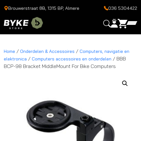
Brouwerstraat 8B, 1315 BP, Almere
036 5304422
/
/
Home
Onderdelen & Accessoires
Computers, navigatie en
/
/ BBB
elektronica
Computers accessoires en onderdelen
BCP-98 Bracket MiddleMount For Bike Computers