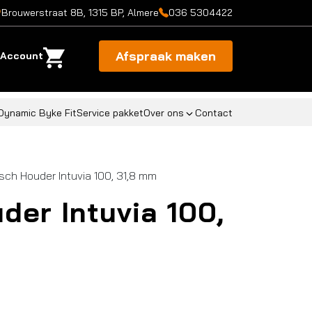
Brouwerstraat 8B, 1315 BP, Almere
036 5304422
Afspraak maken
Account
Dynamic Byke Fit
Service pakket
Over ons
Contact
sch Houder Intuvia 100, 31,8 mm
der Intuvia 100,