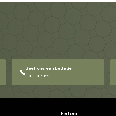
Geef ons een belletje
036 5304422
Fietsen