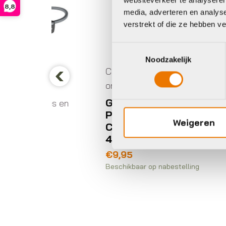
8,8
media, adverteren en analys
verstrekt of die ze hebben v
Toestemmingsselectie
Noodzakelijk
Computers accessoires en
onderdelen
Previous
Giant MINI GOPRO
oires en
Co
PLASTIC MOUNT
on
Weigeren
COMPATIBLE WITH
ove
C
41000009
C
€
9,95
B
Beschikbaar op nabestelling
€
Op 