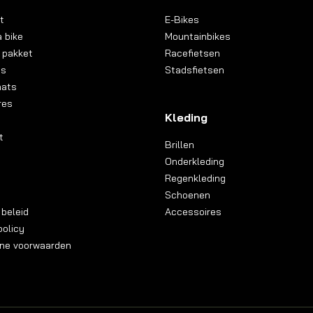
t
E-Bikes
 bike
Mountainbikes
 pakket
Racefietsen
ns
Stadsfietsen
aats
res
Kleding
t
Brillen
Onderkleding
Regenkleding
Schoenen
 beleid
Accessoires
olicy
ne voorwaarden