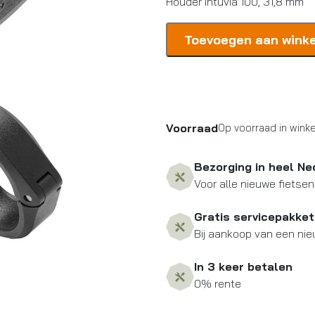
Houder Intuvia 100, 31,8 mm
Bosch
Toevoegen aan wink
Houder
Intuvia
100,
31,8
mm
Voorraad
Op voorraad in winke
aantal
Bezorging in heel Ne
Voor alle nieuwe fietsen
Gratis servicepakket
Bij aankoop van een nie
In 3 keer betalen
0% rente