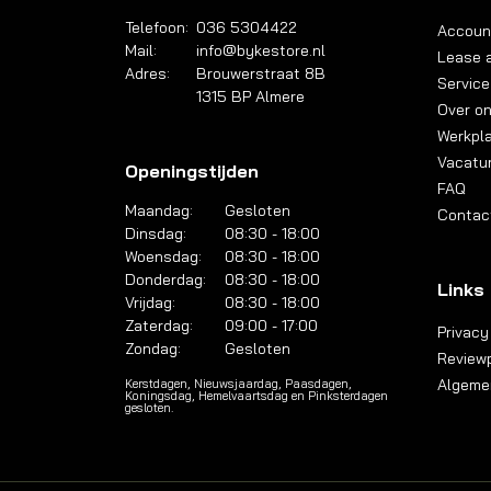
Telefoon:
036 5304422
Accoun
Mail:
info@bykestore.nl
Lease a
Adres:
Brouwerstraat 8B
Service
1315 BP Almere
Over o
Werkpl
Vacatu
Openingstijden
FAQ
Maandag:
Gesloten
Contac
Dinsdag:
08:30 - 18:00
Woensdag:
08:30 - 18:00
Donderdag:
08:30 - 18:00
Links
Vrijdag:
08:30 - 18:00
Zaterdag:
09:00 - 17:00
Privacy
Zondag:
Gesloten
Reviewp
Algeme
Kerstdagen, Nieuwsjaardag, Paasdagen,
Koningsdag, Hemelvaartsdag en Pinksterdagen
gesloten.