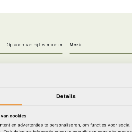
Op voorraad bij leverancier
Merk
eet
Details
osethegap
Sp Connect
 van cookies
ent en advertenties te personaliseren, om functies voor social
. Ook delen we informatie over uw gebruik van onze site met on