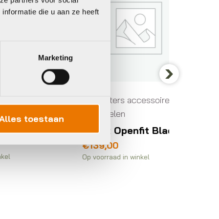
nformatie die u aan ze heeft
Marketing
s en
Next
Computers accessoires en
Comput
 SP
onderdelen
onderd
P
Alles toestaan
Shokz Openfit Black
BBB B
AeroM
€
139,00
Bike 
Op voorraad in winkel
€
39,9
Op voorra