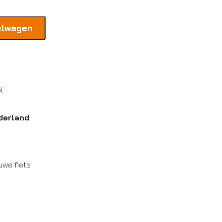
elwagen
l
derland
uwe fiets