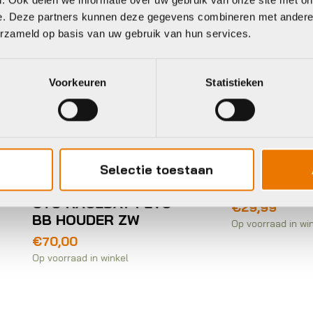
e. Deze partners kunnen deze gegevens combineren met andere i
erzameld op basis van uw gebruik van hun services.
Voorkeuren
Statistieken
Computers accessoire
onderdelen
mputers accessoires en
Sp Connect TELED
derdelen
UNIVERSAL CLAM
Selectie toestaan
MAX SPC+
losethegap COMPD
TG RACEDAY4 EVO
€
29,99
B HOUDER ZW
Op voorraad in winkel
70,00
voorraad in winkel