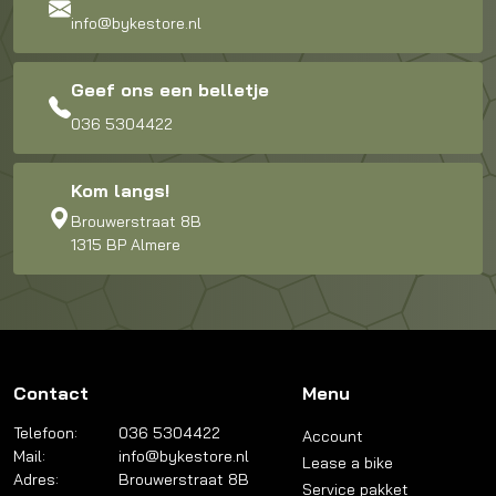
info@bykestore.nl
Geef ons een belletje
036 5304422
Kom langs!
Brouwerstraat 8B
1315 BP Almere
Contact
Menu
Telefoon:
036 5304422
Account
Mail:
info@bykestore.nl
Lease a bike
Adres:
Brouwerstraat 8B
Service pakket