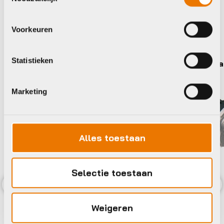
Maak je fiets compleet
Voorkeuren
Bekijk alle accessoires
Statistieken
BBB
Shima
Marketing
Alles toestaan
Selectie toestaan
Previous
Nex
Weigeren