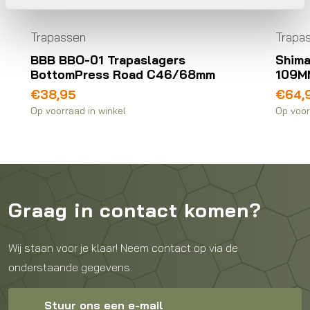
Trapassen
Trapa
BBB BBO-01 Trapaslagers
Shim
BottomPress Road C46/68mm
109M
€
38,95
€
64,
Op voorraad in winkel
Op voor
Graag in contact komen?
Wij staan voor je klaar! Neem contact op via de
onderstaande gegevens.
Stuur ons een e-mail