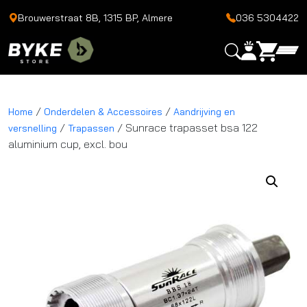
Brouwerstraat 8B, 1315 BP, Almere
036 5304422
/
/
Home
Onderdelen & Accessoires
Aandrijving en
/
/ Sunrace trapasset bsa 122
versnelling
Trapassen
aluminium cup, excl. bou