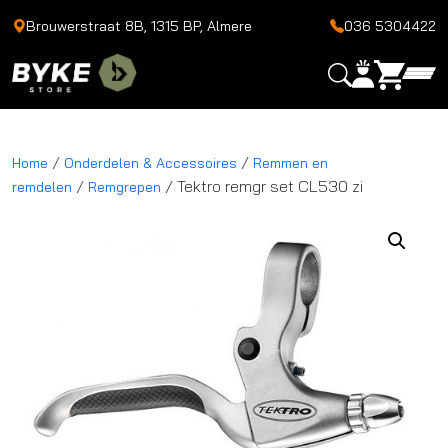
Brouwerstraat 8B, 1315 BP, Almere
036 5304422
/
/
Home
Onderdelen & Accessoires
Remmen en
/
/ Tektro remgr set CL530 zi
remdelen
Remgrepen