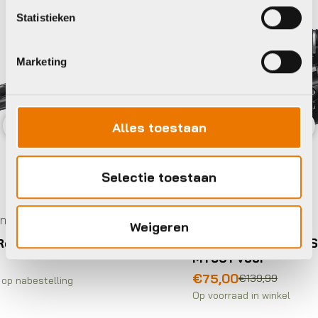
Statistieken
Marketing
Alles toestaan
Previous
Nex
Selectie toestaan
Remgrepen
Weigeren
01
Shimano Schijfrem Set BL BR-
MT501 Voor
Oorspronkelijke
Huidige
€
75,00
€
139,99
prijs
prijs
Op voorraad in winkel
was:
is: