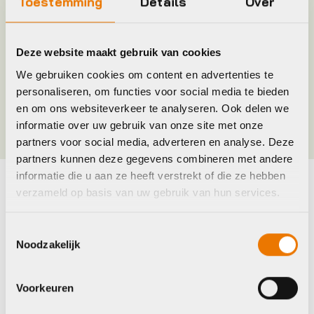
Toestemming
Details
Over
Merk
Tektro
Deze website maakt gebruik van cookies
Jaar
2016
We gebruiken cookies om content en advertenties te
personaliseren, om functies voor social media te bieden
Kleur
Zwart
en om ons websiteverkeer te analyseren. Ook delen we
informatie over uw gebruik van onze site met onze
partners voor social media, adverteren en analyse. Deze
partners kunnen deze gegevens combineren met andere
informatie die u aan ze heeft verstrekt of die ze hebben
verzameld op basis van uw gebruik van hun services.
Maak je fiets compleet
Bekijk alle accessoires
Toestemmingsselectie
Noodzakelijk
Shimano
Voorkeuren