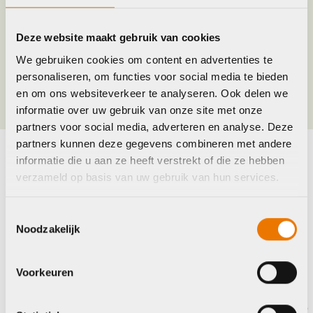
Jaar
2019
Deze website maakt gebruik van cookies
We gebruiken cookies om content en advertenties te
Kleur
Zwart
personaliseren, om functies voor social media te bieden
en om ons websiteverkeer te analyseren. Ook delen we
informatie over uw gebruik van onze site met onze
partners voor social media, adverteren en analyse. Deze
partners kunnen deze gegevens combineren met andere
informatie die u aan ze heeft verstrekt of die ze hebben
Maak je fiets compleet
verzameld op basis van uw gebruik van hun services.
Bekijk alle accessoires
Toestemmingsselectie
Noodzakelijk
Trek
Sh
Voorkeuren