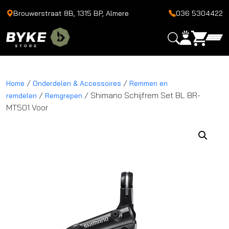
Brouwerstraat 8B, 1315 BP, Almere
036 5304422
/
/
Home
Onderdelen & Accessoires
Remmen en
/
/ Shimano Schijfrem Set BL BR-
remdelen
Remgrepen
MT501 Voor