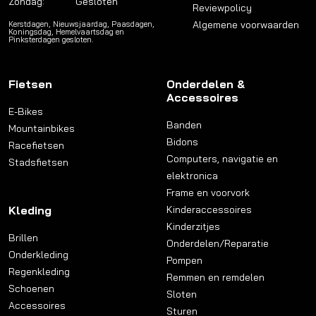
Zondag:
Gesloten
Reviewpolicy
Algemene voorwaarden
Kerstdagen, Nieuwsjaardag, Paasdagen,
Koningsdag, Hemelvaartsdag en
Pinksterdagen gesloten.
Fietsen
Onderdelen &
Accessoires
E-Bikes
Banden
Mountainbikes
Bidons
Racefietsen
Computers, navigatie en
Stadsfietsen
elektronica
Frame en voorvork
Kleding
Kinderaccessoires
Kinderzitjes
Brillen
Onderdelen/Reparatie
Onderkleding
Pompen
Regenkleding
Remmen en remdelen
Schoenen
Sloten
Accessoires
Sturen