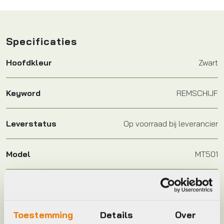
Specificaties
Hoofdkleur
Zwart
Keyword
REMSCHIJF
Leverstatus
Op voorraad bij leverancier
Model
MT501
Plaatsbepaling
V
Toestemming
Details
Over
Merk
Shimano