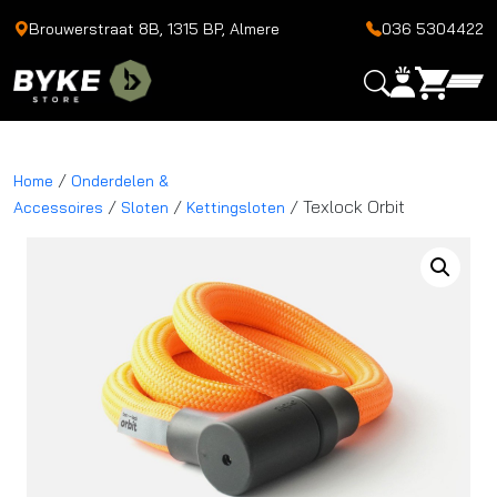
Brouwerstraat 8B, 1315 BP, Almere
036 5304422
/
Home
Onderdelen &
/
/
/ Texlock Orbit
Accessoires
Sloten
Kettingsloten