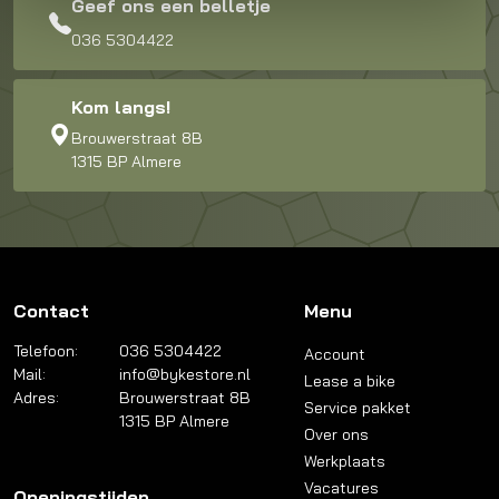
Geef ons een belletje
036 5304422
Kom langs!
Brouwerstraat 8B
1315 BP Almere
Contact
Menu
Telefoon:
036 5304422
Account
Mail:
info@bykestore.nl
Lease a bike
Adres:
Brouwerstraat 8B
Service pakket
1315 BP Almere
Over ons
Werkplaats
Vacatures
Openingstijden