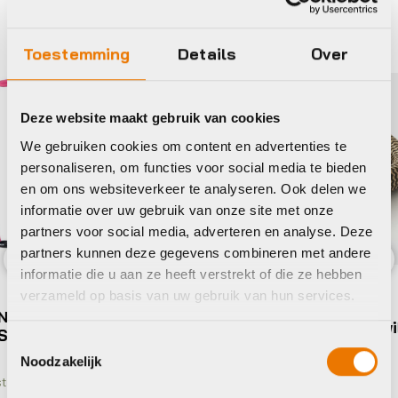
Tex-lock
Ax
Toestemming
Details
Over
Deze website maakt gebruik van cookies
We gebruiken cookies om content en advertenties te
personaliseren, om functies voor social media te bieden
en om ons websiteverkeer te analyseren. Ook delen we
informatie over uw gebruik van onze site met onze
partners voor social media, adverteren en analyse. Deze
partners kunnen deze gegevens combineren met andere
informatie die u aan ze heeft verstrekt of die ze hebben
Previous
Nex
Kettingsloten
verzameld op basis van uw gebruik van hun services.
Tex-lock TEXLOCK Orbit wild hemp
Toestemmingsselectie
€
169,99
Noodzakelijk
Op voorraad in winkel
Ke