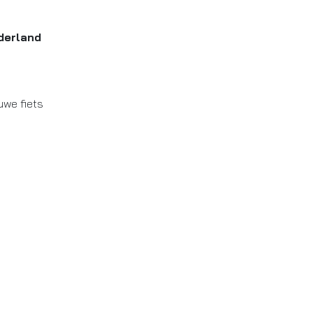
derland
uwe fiets