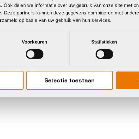
. Ook delen we informatie over uw gebruik van onze site met on
e. Deze partners kunnen deze gegevens combineren met andere i
erzameld op basis van uw gebruik van hun services.
Voorkeuren
Statistieken
ttingsloten
Kettingsloten
bus SLOT KETTING
Axa SLOT KETTIN
ARDO 7807F 110X7
ULC INSTEEK 130X
W
ZW
Selectie toestaan
109,95
€
38,95
voorraad in winkel
Op voorraad in winkel