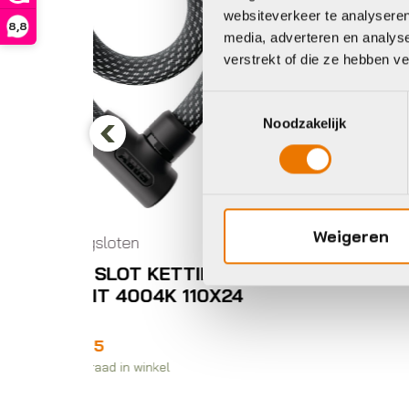
websiteverkeer te analyseren
8,8
media, adverteren en analys
verstrekt of die ze hebben v
Toestemmingsselectie
Noodzakelijk
Kettingsloten
Ke
Previous
Abus SLOT KETTING
A
YARNIT 4004K 110X24
Y
BE
Z
Weigeren
€
84,95
€
TTING
Op voorraad in winkel
Op 
 110X24