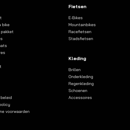
Fietsen
t
E-Bikes
 bike
Mountainbikes
 pakket
Racefietsen
ns
Stadsfietsen
aats
res
Kleding
t
Brillen
Onderkleding
Regenkleding
Schoenen
 beleid
Accessoires
olicy
ne voorwaarden