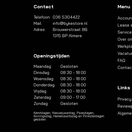
Contact
Menu
Telefoon:
036 5304422
Accoun
Mail:
info@bykestore.nl
Lease a
Adres:
Brouwerstraat 8B
Service
1315 BP Almere
Over o
Werkpl
Vacatu
Openingstijden
FAQ
Maandag:
Gesloten
Contac
Dinsdag:
08:30 - 18:00
Woensdag:
08:30 - 18:00
Donderdag:
08:30 - 18:00
Links
Vrijdag:
08:30 - 18:00
Zaterdag:
09:00 - 17:00
Privacy
Zondag:
Gesloten
Reviewp
Algeme
Kerstdagen, Nieuwsjaardag, Paasdagen,
Koningsdag, Hemelvaartsdag en Pinksterdagen
gesloten.