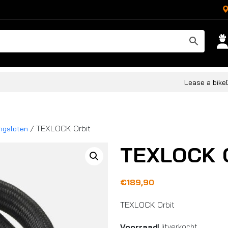
Lease a bike
/ TEXLOCK Orbit
ingsloten
TEXLOCK O
€
189,90
TEXLOCK Orbit
Voorraad
Uitverkocht