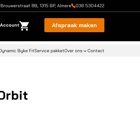
Brouwerstraat 8B, 1315 BP, Almere
036 5304422
Afspraak maken
Account
Dynamic Byke Fit
Service pakket
Over ons
Contact
rbit