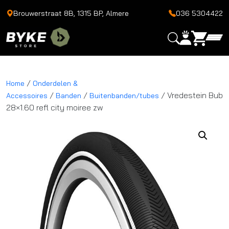
Brouwerstraat 8B, 1315 BP, Almere
036 5304422
/
Home
Onderdelen &
/
/
/ Vredestein Bub
Accessoires
Banden
Buitenbanden/tubes
28×1.60 refl city moiree zw