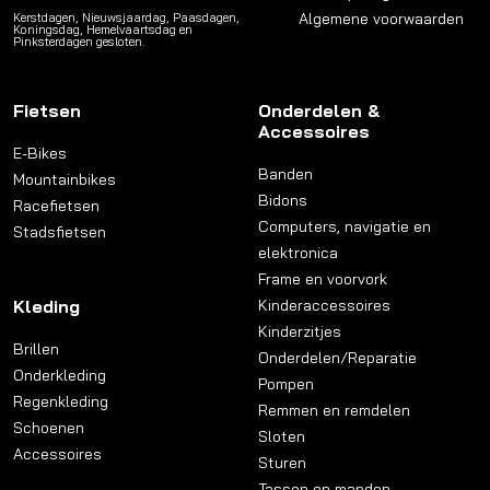
Algemene voorwaarden
Kerstdagen, Nieuwsjaardag, Paasdagen,
Koningsdag, Hemelvaartsdag en
Pinksterdagen gesloten.
Fietsen
Onderdelen &
Accessoires
E-Bikes
Banden
Mountainbikes
Bidons
Racefietsen
Computers, navigatie en
Stadsfietsen
elektronica
Frame en voorvork
Kleding
Kinderaccessoires
Kinderzitjes
Brillen
Onderdelen/Reparatie
Onderkleding
Pompen
Regenkleding
Remmen en remdelen
Schoenen
Sloten
Accessoires
Sturen
Tassen en manden