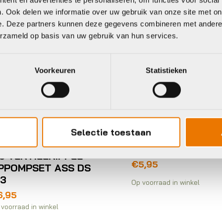
. Ook delen we informatie over uw gebruik van onze site met on
e. Deze partners kunnen deze gegevens combineren met andere i
erzameld op basis van uw gebruik van hun services.
Voorkeuren
Statistieken
Wielonderdelen en
accessoires
Xlc NAAFD
elonderdelen en
Selectie toestaan
KOGELLAGER 690
cessoires
2RS 15X28X7
lc VENTIELNIPPEL
€
5,95
PPOMPSET ASS DS
 3
Op voorraad in winkel
6,95
voorraad in winkel