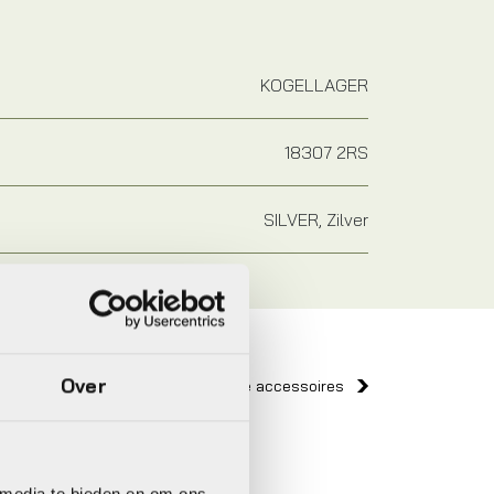
KOGELLAGER
18307 2RS
SILVER, Zilver
Over
Bekijk alle accessoires
Xlc
Campa
 media te bieden en om ons