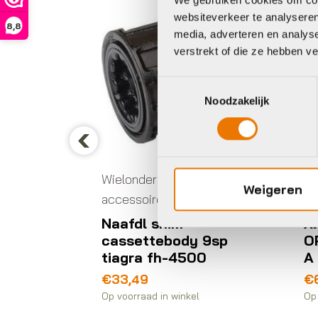
websiteverkeer te analyseren
8,8
media, adverteren en analys
verstrekt of die ze hebben v
Toestemmingsselectie
Noodzakelijk
n
Previous
 NAAFD
Wielonderdelen en
Wi
OCK
Weigeren
accessoires
ac
E 160
Naafdl shim
X
cassettebody 9sp
O
tiagra fh-4500
A
telling
€
33,49
€
Op voorraad in winkel
Op 