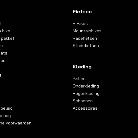
Fietsen
t
E-Bikes
 bike
Mountainbikes
 pakket
Racefietsen
ns
Stadsfietsen
aats
res
Kleding
t
Brillen
Onderkleding
Regenkleding
Schoenen
 beleid
Accessoires
olicy
ne voorwaarden