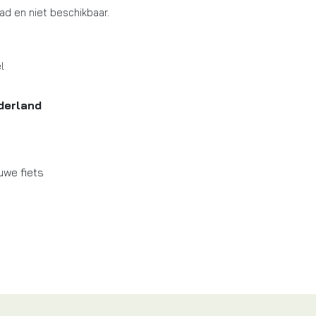
aad en niet beschikbaar.
l
derland
uwe fiets