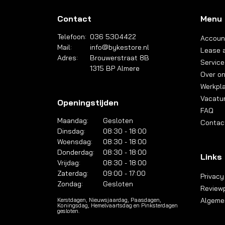
Contact
Menu
Telefoon:
036 5304422
Accoun
Mail:
info@bykestore.nl
Lease a
Adres:
Brouwerstraat 8B
Service
1315 BP Almere
Over o
Werkpl
Vacatu
Openingstijden
FAQ
Maandag:
Gesloten
Contac
Dinsdag:
08:30 - 18:00
Woensdag:
08:30 - 18:00
Donderdag:
08:30 - 18:00
Links
Vrijdag:
08:30 - 18:00
Zaterdag:
09:00 - 17:00
Privacy
Zondag:
Gesloten
Reviewp
Algeme
Kerstdagen, Nieuwsjaardag, Paasdagen,
Koningsdag, Hemelvaartsdag en Pinksterdagen
gesloten.