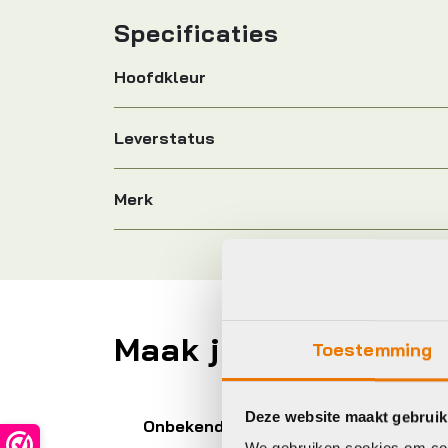
Specificaties
Hoofdkleur
Leverstatus
Merk
Maak je fiets compl
Toestemming
Deze website maakt gebruik
Onbekend
Xl
We gebruiken cookies om cont