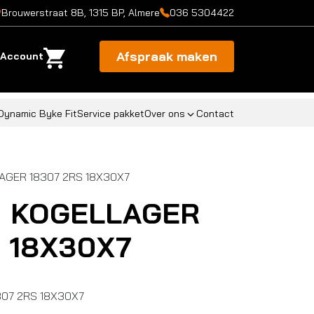
Brouwerstraat 8B, 1315 BP, Almere
036 5304422
Afspraak maken
Account
Dynamic Byke Fit
Service pakket
Over ons
Contact
AGER 18307 2RS 18X30X7
D KOGELLAGER
S 18X30X7
07 2RS 18X30X7