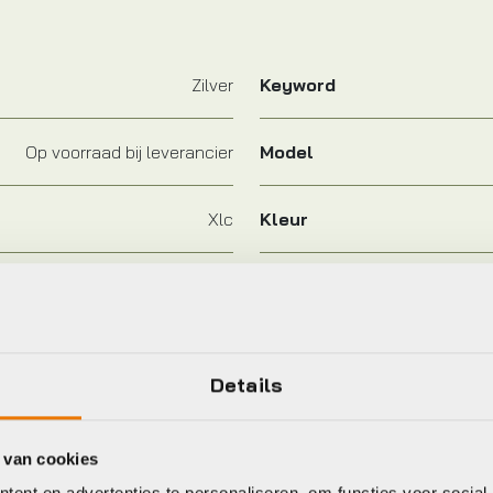
Zilver
Keyword
Op voorraad bij leverancier
Model
Xlc
Kleur
eet
Details
 van cookies
c
Xlc
ent en advertenties te personaliseren, om functies voor social