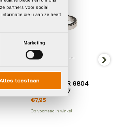
ze partners voor social
nformatie die u aan ze heeft
Wielond
Marketing
access
Wielonderdelen en
Campa
accessoires
CA B
Next
11/12
Xlc NAAFD
Alles toestaan
2
KOGELLAGER 6804
€
75,3
2RS 25X37X7
€
7,95
Op voorraad in winkel
Op voorra