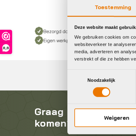
Toestemming
Deze website maakt gebruik
Bezorgd door heel Nederland
We gebruiken cookies om cont
Eigen werkplaats met gecertificeerd perso
websiteverkeer te analyseren
8,8
media, adverteren en analys
verstrekt of die ze hebben v
Toestemmingsselectie
Noodzakelijk
Graag in contact
Weigeren
komen?