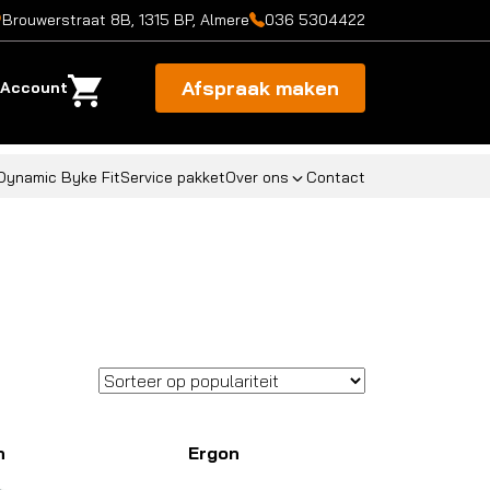
Brouwerstraat 8B, 1315 BP, Almere
036 5304422
Afspraak maken
Account
Dynamic Byke Fit
Service pakket
Over ons
Contact
n
Ergon