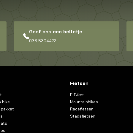
Geef ons een belletje
036 5304422
Fietsen
t
E-Bikes
 bike
Mountainbikes
 pakket
Racefietsen
ns
Stadsfietsen
aats
res