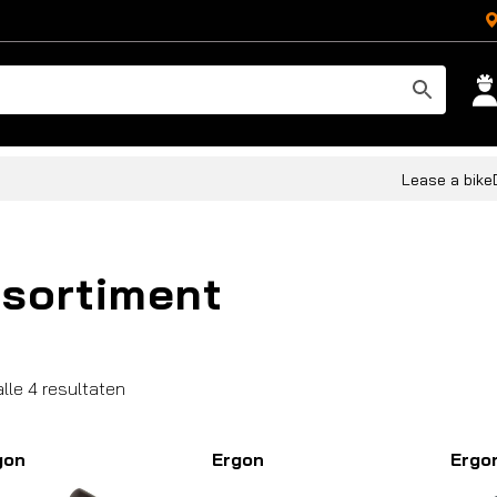
Lease a bike
sortiment
Gesorteerd
alle 4 resultaten
op
populariteit
gon
Ergon
Ergo