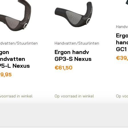
Handv
Erg
han
dvatten/Stuurlinten
Handvatten/Stuurlinten
GC1
gon
Ergon handv
€
39
ndvatten
GP3-S Nexus
5-L Nexus
€
61,50
79,95
voorraad in winkel
Op voorraad in winkel
Op voo