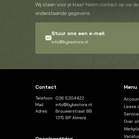
Wij staan voor je klaar! Neem contact op via de
onderstaande gegevens.
Stuur ons een e-mail
info@bykestore.nl
Contact
Menu
Telefoon:
036 5304422
Accoun
Mail:
info@bykestore.nl
Lease a
Adres:
Brouwerstraat 8B
Service
1315 BP Almere
Over o
Werkpl
Vacatu
Openingstijden