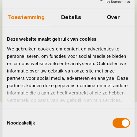
Model
Grips GC1 Nexus
Toestemming
Details
Over
Plaatsbepaling
R
Deze website maakt gebruik van cookies
Merk
Ergon
We gebruiken cookies om content en advertenties te
personaliseren, om functies voor social media te bieden
Jaar
2016
en om ons websiteverkeer te analyseren. Ook delen we
informatie over uw gebruik van onze site met onze
Kleur
Zwart/Grijs
partners voor social media, adverteren en analyse. Deze
partners kunnen deze gegevens combineren met andere
informatie die u aan ze heeft verstrekt of die ze hebben
verzameld op basis van uw gebruik van hun services.
Toestemmingsselectie
Maak je fiets compleet
Noodzakelijk
Bekijk alle accessoires