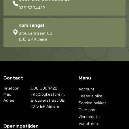
036 5304422
Kom langs!
Brouwerstraat 8B
1315 BP Almere
Contact
Menu
Telefoon:
036 5304422
Account
Mail:
info@bykestore.nl
Lease a bike
Adres:
Brouwerstraat 8B
Service pakket
1315 BP Almere
Over ons
Werkplaats
Vacatures
Openingstijden