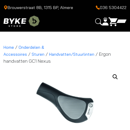
Brouwerstraat 8B, 1315 BP, Almere
036 5304422
/
Home
Onderdelen &
/
/
/ Ergon
Accessoires
Sturen
Handvatten/Stuurlinten
handvatten GC1 Nexus