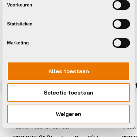
Voorkeuren
BBB
Statistieken
Marketing
Alles toestaan
Selectie toestaan
Previous
Nex
Weigeren
en/Stuurlinten
Handvatten/Stuurlint