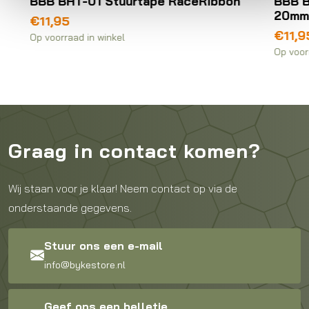
-01 Stuurtape RaceRibbon
BBB BHG-27 Handva
20mm mm
€
11,95
 in winkel
Op voorraad in winkel
Graag in contact komen?
Wij staan voor je klaar! Neem contact op via de
onderstaande gegevens.
Stuur ons een e-mail
info@bykestore.nl
Geef ons een belletje