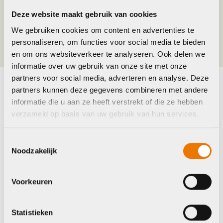
Deze website maakt gebruik van cookies
Kleur
BLACK
We gebruiken cookies om content en advertenties te
personaliseren, om functies voor social media te bieden
en om ons websiteverkeer te analyseren. Ook delen we
informatie over uw gebruik van onze site met onze
partners voor social media, adverteren en analyse. Deze
partners kunnen deze gegevens combineren met andere
Maak je fiets compleet
informatie die u aan ze heeft verstrekt of die ze hebben
verzameld op basis van uw gebruik van hun services.
Bekijk alle accessoires
Toestemmingsselectie
BBB
BBB
Noodzakelijk
Voorkeuren
Statistieken