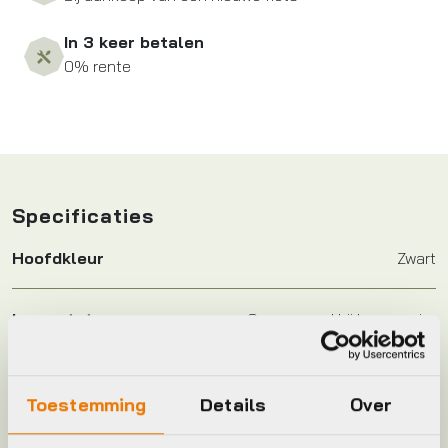
In 3 keer betalen
0% rente
Specificaties
Hoofdkleur
Zwart
Leverstatus
Op voorraad bij leverancier
Merk
BBB
Toestemming
Details
Over
Maat
18-22mm 25.4mm cap