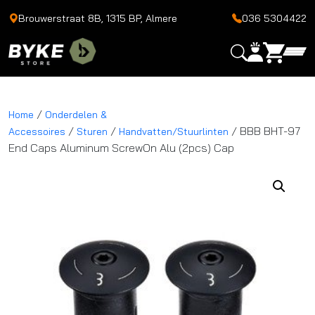
Brouwerstraat 8B, 1315 BP, Almere
036 5304422
/
Home
Onderdelen &
/
/
/ BBB BHT-97
Accessoires
Sturen
Handvatten/Stuurlinten
End Caps Aluminum ScrewOn Alu (2pcs) Cap