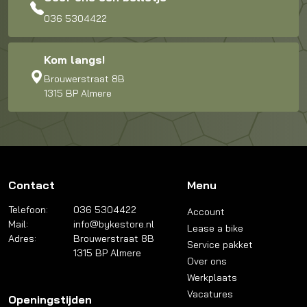
036 5304422
Kom langs!
Brouwerstraat 8B
1315 BP Almere
Contact
Menu
Telefoon:
036 5304422
Account
Mail:
info@bykestore.nl
Lease a bike
Adres:
Brouwerstraat 8B
Service pakket
1315 BP Almere
Over ons
Werkplaats
Vacatures
Openingstijden