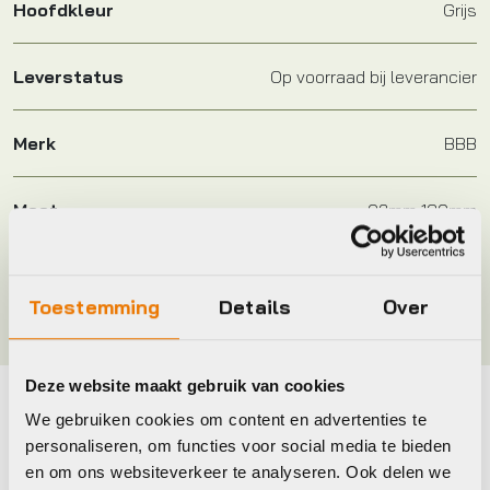
Hoofdkleur
Grijs
Leverstatus
Op voorraad bij leverancier
Merk
BBB
Maat
92mm 130mm
Kleur
Zwart/donker Grijs
Toestemming
Details
Over
Deze website maakt gebruik van cookies
We gebruiken cookies om content en advertenties te
Maak je fiets compleet
personaliseren, om functies voor social media te bieden
Bekijk alle accessoires
en om ons websiteverkeer te analyseren. Ook delen we