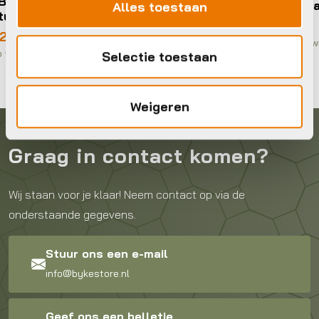
ppen 2
Supacaz Suave – White + SL Plu
Alles toestaan
€
39,99
Op voorraad in winkel
Selectie toestaan
Weigeren
Graag in contact komen?
Wij staan voor je klaar! Neem contact op via de
onderstaande gegevens.
Stuur ons een e-mail
info@bykestore.nl
Geef ons een belletje