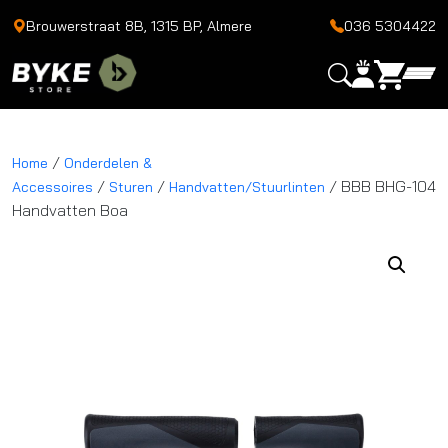
Brouwerstraat 8B, 1315 BP, Almere
036 5304422
/
Home
Onderdelen &
/
/
/ BBB BHG-104
Accessoires
Sturen
Handvatten/Stuurlinten
Handvatten Boa