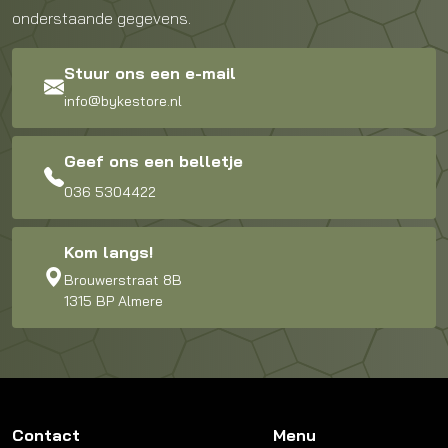
onderstaande gegevens.
Stuur ons een e-mail
info@bykestore.nl
Geef ons een belletje
036 5304422
Kom langs!
Brouwerstraat 8B
1315 BP Almere
Contact
Menu