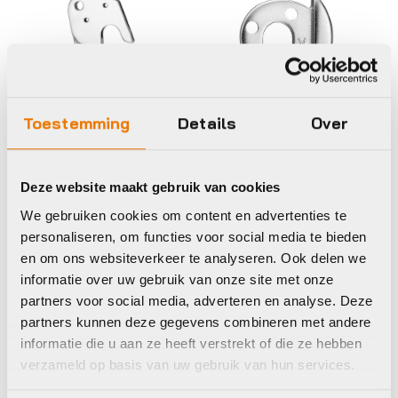
Toestemming
Details
Over
Frame en vork onderdelen
en accessoires
Aandrijving- en
Marwi achterpad
Deze website maakt gebruik van cookies
versnellingsonderdelen
gh-149 met
en accessoires
schroefset m3x1.0
We gebruiken cookies om content en advertenties te
Marwi achterpad
personaliseren, om functies voor social media te bieden
€
23,95
gh-110 met
en om ons websiteverkeer te analyseren. Ook delen we
schroefset m4x0.7
Op voorraad in winkel
informatie over uw gebruik van onze site met onze
€
18,95
partners voor social media, adverteren en analyse. Deze
Op voorraad in winkel
partners kunnen deze gegevens combineren met andere
informatie die u aan ze heeft verstrekt of die ze hebben
verzameld op basis van uw gebruik van hun services.