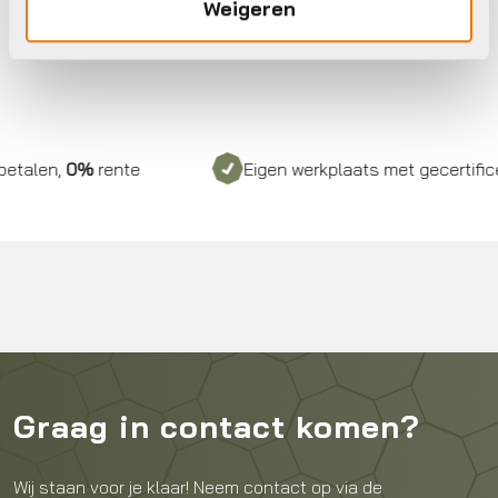
Weigeren
len,
0%
rente
Eigen werkplaats met gecertificeerd
Graag in contact komen?
Wij staan voor je klaar! Neem contact op via de