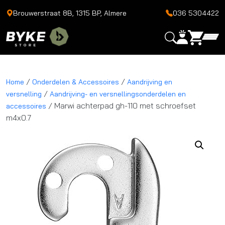
Brouwerstraat 8B, 1315 BP, Almere
036 5304422
/
/
Home
Onderdelen & Accessoires
Aandrijving en
/
versnelling
Aandrijving- en versnellingsonderdelen en
/ Marwi achterpad gh-110 met schroefset
accessoires
m4x0.7