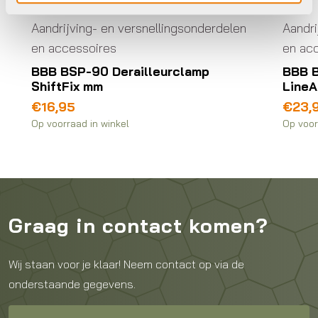
Aandrijving- en versnellingsonderdelen
Aandri
en accessoires
en ac
BBB BSP-90 Derailleurclamp
BBB B
ShiftFix mm
LineA
€
16,95
€
23,
Op voorraad in winkel
Op voor
Graag in contact komen?
Wij staan voor je klaar! Neem contact op via de
onderstaande gegevens.