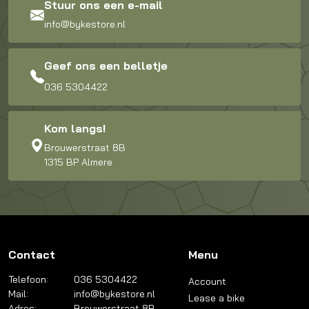
Stuur ons een e-mail
info@bykestore.nl
Geef ons een belletje
036 5304422
Kom langs!
Brouwerstraat 8B
1315 BP Almere
Contact
Menu
Telefoon:
036 5304422
Account
Mail:
info@bykestore.nl
Lease a bike
Adres:
Brouwerstraat 8B