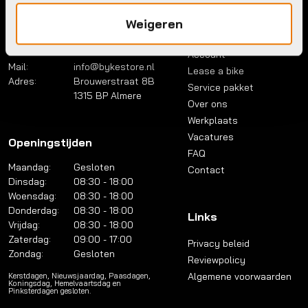
Weigeren
Contact
Menu
Telefoon:
036 5304422
Account
Mail:
info@bykestore.nl
Lease a bike
Adres:
Brouwerstraat 8B
Service pakket
1315 BP Almere
Over ons
Werkplaats
Vacatures
Openingstijden
FAQ
Maandag:
Gesloten
Contact
Dinsdag:
08:30 - 18:00
Woensdag:
08:30 - 18:00
Donderdag:
08:30 - 18:00
Links
Vrijdag:
08:30 - 18:00
Zaterdag:
09:00 - 17:00
Privacy beleid
Zondag:
Gesloten
Reviewpolicy
Algemene voorwaarden
Kerstdagen, Nieuwsjaardag, Paasdagen,
Koningsdag, Hemelvaartsdag en
Pinksterdagen gesloten.