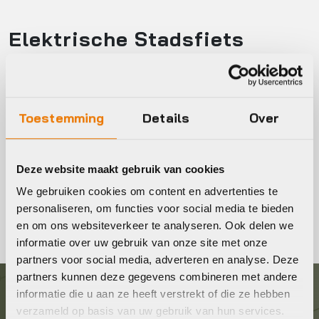
Elektrische Stadsfiets
kopen
Op zoek naar een nieuwe elektrische stadsfiets? Bekijk
online of in onze winkel het ruime assortiment elektrische
Toestemming
Details
Over
stadsfietsen. Wilt u een proefrit maken? Geen probleem,
maak via onze site direct een afspraak voor een proefrit.
Deze website maakt gebruik van cookies
Tevens krijgt u bij aankoop van een nieuwe fiets een
We gebruiken cookies om content en advertenties te
GRATIS Servicepakket.
personaliseren, om functies voor social media te bieden
en om ons websiteverkeer te analyseren. Ook delen we
informatie over uw gebruik van onze site met onze
partners voor social media, adverteren en analyse. Deze
partners kunnen deze gegevens combineren met andere
informatie die u aan ze heeft verstrekt of die ze hebben
Graag in contact komen?
verzameld op basis van uw gebruik van hun services.