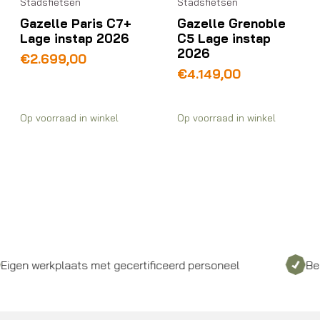
Stadsfietsen
Stadsfietsen
Gazelle Paris C7+
Gazelle Grenoble
Lage instap 2026
C5 Lage instap
2026
€
2.699,00
€
4.149,00
Op voorraad in winkel
Op voorraad in winkel
en werkplaats met gecertificeerd personeel
Bezor