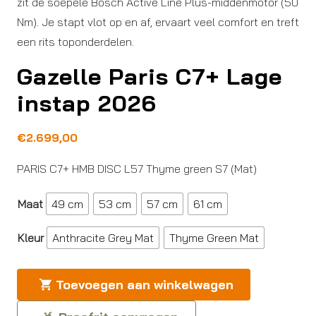
zit de soepele Bosch Active Line Plus-middenmotor (50
Nm). Je stapt vlot op en af, ervaart veel comfort en treft
een rits toponderdelen.
Gazelle Paris C7+ Lage
instap 2026
€
2.699,00
PARIS C7+ HMB DISC L57 Thyme green S7 (Mat)
Maat
49 cm
53 cm
57 cm
61 cm
Kleur
Anthracite Grey Mat
Thyme Green Mat
Toevoegen aan winkelwagen