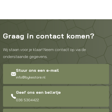
was:
is:
€2.899,00.
€2.699,00.
Graag in contact komen?
Wij staan voor je klaar! Neem contact op via de
onderstaande gegevens.
Stuur ons een e-mail
info@bykestore.nl
Geef ons een belletje
036 5304422