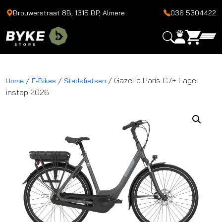
Brouwerstraat 8B, 1315 BP, Almere
036 5304422
/
/
/ Gazelle Paris C7+ Lage
Home
E-Bikes
Stadsfietsen
instap 2026