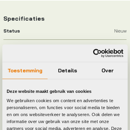
Specificaties
Status
Nieuw
Accu vermogen
400
Aantal versnellingen
7
Toestemming
Details
Over
Accu ampere uur
11.1
Deze website maakt gebruik van cookies
We gebruiken cookies om content en advertenties te
Accu locatie
FRAME
personaliseren, om functies voor social media te bieden
en om ons websiteverkeer te analyseren. Ook delen we
Accu oplaadbaar in fiets
1
informatie over uw gebruik van onze site met onze
partners voor social media, adverteren en analyse. Deze