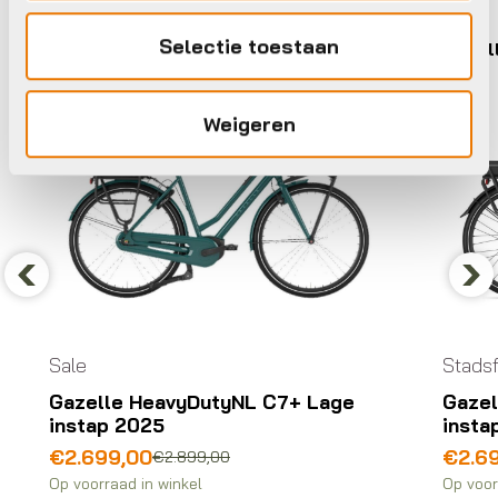
Selectie toestaan
Gazelle
Gazel
Weigeren
Previous
Nex
Sale
Stadsf
Gazelle HeavyDutyNL C7+ Lage
Gazel
instap 2025
insta
Oorspronkelijke
Huidige
€
2.699,00
€
2.6
€
2.899,00
prijs
prijs
Op voorraad in winkel
Op voor