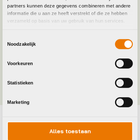
partners kunnen deze gegevens combineren met andere
Accu voltage
36
informatie die u aan ze heeft verstrekt of die ze hebben
verzameld op basis van uw gebruik van hun services.
Frame Type
Lage instap
Toestemmingsselectie
Noodzakelijk
Gemiddeld actieradius
55
Voorkeuren
Hoofdkleur
Grijs, Groen
Statistieken
Meer tonen
Marketing
Maak je fiets compleet
Alles toestaan
Bekijk alle accessoires