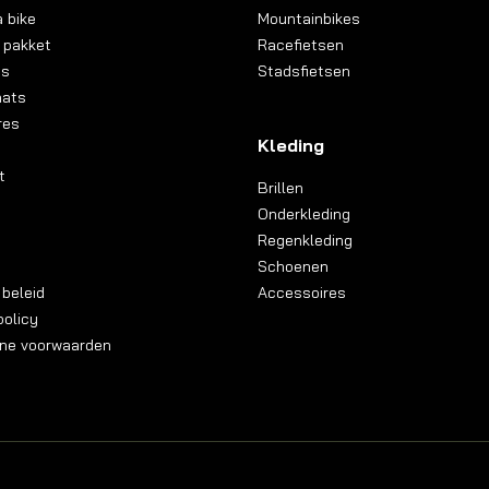
 bike
Mountainbikes
 pakket
Racefietsen
ns
Stadsfietsen
aats
res
Kleding
t
Brillen
Onderkleding
Regenkleding
Schoenen
 beleid
Accessoires
olicy
ne voorwaarden