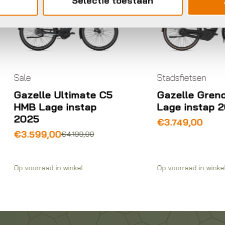
Selectie toestaan
le
Stadsfietsen
azelle Ultimate C5
Gazelle Grenoble 
MB Lage instap
Lage instap 2026
025
€
3.749,00
rspronkelijke
idige
3.599,00
€
4.199,00
ijs
ijs
s:
.199,00.
.599,00.
voorraad in winkel
Op voorraad in winkel