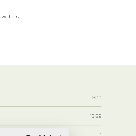
uwe fiets
500
13.89
1