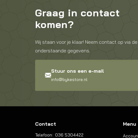
Graag in contact
komen?
Wij staan voor je klaar! Neem contact op via de
onderstaande gegevens.
Stuur ons een e-mail
info@bykestore.nl
Contact
Menu
Telefoon:
036 5304422
Accoun