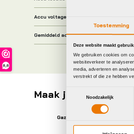
Accu voltage
Toestemming
Gemiddeld actieradius
Deze website maakt gebruik
We gebruiken cookies om cont
websiteverkeer te analyseren
8,8
media, adverteren en analys
verstrekt of die ze hebben v
Toestemmingsselectie
Maak je fiets compl
Noodzakelijk
Gazelle
Ga