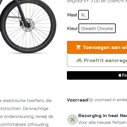
AnyTour E+ 3 DD BP 25km/h 
Maat
XL
Kleur
Stealth Chrome
Toevoegen aan w
Proefrit aanvrag
Voorraad
Op voorraad in winke
 elektrische toerfiets die
ietstochten. De krachtige
Bezorging in heel Ne
e ondersteuning, terwijl de
Voor alle nieuwe fietsen
 comfortabele zithouding,