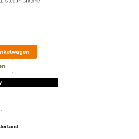
XL Stealth Chrome
inkelwagen
en
l
derland