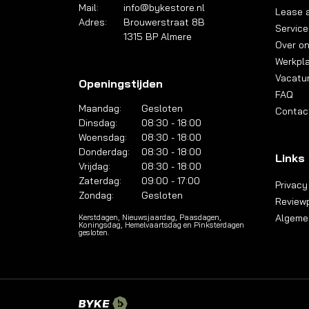
Mail:
info@bykestore.nl
Lease a
Adres:
Brouwerstraat 8B
Service
1315 BP Almere
Over o
Werkpl
Vacatu
Openingstijden
FAQ
Maandag:
Gesloten
Contac
Dinsdag:
08:30 - 18:00
Woensdag:
08:30 - 18:00
Donderdag:
08:30 - 18:00
Links
Vrijdag:
08:30 - 18:00
Zaterdag:
09:00 - 17:00
Privacy
Zondag:
Gesloten
Reviewp
Algeme
Kerstdagen, Nieuwsjaardag, Paasdagen,
Koningsdag, Hemelvaartsdag en Pinksterdagen
gesloten.