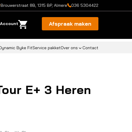
Brouwerstraat 8B, 1315 BP, Almere
036 5304422
Afspraak maken
Account
Dynamic Byke Fit
Service pakket
Over ons
Contact
Tour E+ 3 Heren