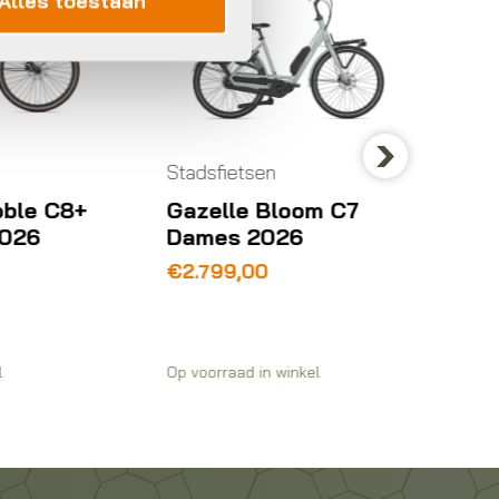
Alles toestaan
Stadsfietsen
Stadsfi
Next
C8+
Gazelle Bloom C7
Giant
Dames 2026
Lage 
€
2.799,00
€
3.29
Op voorraad in winkel
Op voorra