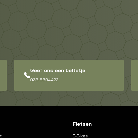
Geef ons een belletje
036 5304422
Fietsen
t
E-Bikes