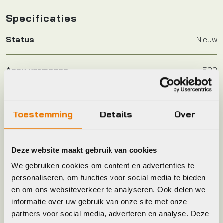
Specificaties
Status
Nieuw
Accu vermogen
500
Aantal versnellingen
8
Toestemming
Details
Over
Accu ampere uur
13.89
Deze website maakt gebruik van cookies
Accu locatie
FRAME
We gebruiken cookies om content en advertenties te
personaliseren, om functies voor social media te bieden
en om ons websiteverkeer te analyseren. Ook delen we
Accu oplaadbaar in fiets
1
informatie over uw gebruik van onze site met onze
partners voor social media, adverteren en analyse. Deze
Accu voltage
36