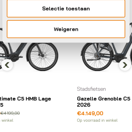
Gazelle
Ga
Selectie toestaan
Weigeren
Previous
Nex
Stadsfietsen
Sal
Gazelle Grenoble C5 Lage instap
Ga
2026
in
Oo
Hu
€
4.149,00
€
2
pri
pri
Op voorraad in winkel
Op 
wa
is:
€2
€2