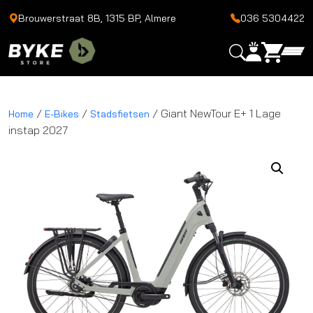
Brouwerstraat 8B, 1315 BP, Almere
036 5304422
/
/
/ Giant NewTour E+ 1 Lage
Home
E-Bikes
Stadsfietsen
instap 2027