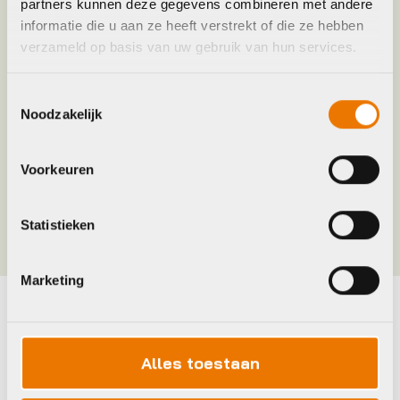
partners kunnen deze gegevens combineren met andere
informatie die u aan ze heeft verstrekt of die ze hebben
verzameld op basis van uw gebruik van hun services.
Frame Type
Lage instap
Toestemmingsselectie
Gemiddeld actieradius
112
Noodzakelijk
Handvatbediening
1
Voorkeuren
Meer tonen
Statistieken
Marketing
Maak je fiets compleet
Alles toestaan
Bekijk alle accessoires