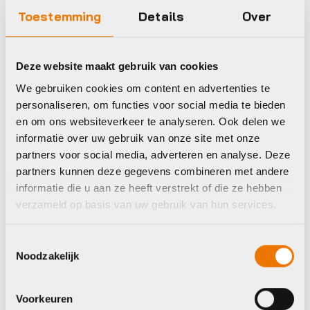
Racefietsen
Racefietsen
Toestemming
Details
Over
Giant TCR
Giant Defy
Advanced Pro 1
Advanced 1 Heren
Disc Heren 2023
2025
Deze website maakt gebruik van cookies
Oorspronkelijke
Huidige
Oorspronkelijke
Huidige
€
3.799,00
€
2.399,00
€
4.699,00
€
2.949,00
We gebruiken cookies om content en advertenties te
prijs
prijs
prijs
prijs
was:
is:
was:
is:
personaliseren, om functies voor social media te bieden
Op voorraad in winkel
Op voorraad in winkel
€4.699,00.
€3.799,00.
€2.949,00.
€2.399,00.
en om ons websiteverkeer te analyseren. Ook delen we
informatie over uw gebruik van onze site met onze
partners voor social media, adverteren en analyse. Deze
partners kunnen deze gegevens combineren met andere
Giant
Trek
informatie die u aan ze heeft verstrekt of die ze hebben
verzameld op basis van uw gebruik van hun services.
Toestemmingsselectie
Noodzakelijk
Voorkeuren