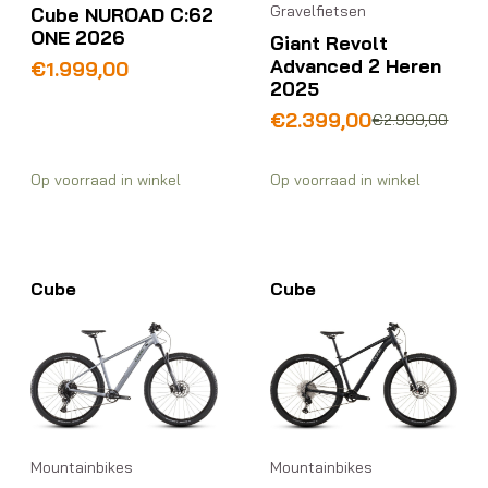
Gravelfietsen
Cube NUROAD C:62
ONE 2026
Giant Revolt
Advanced 2 Heren
€
1.999,00
2025
Oorspronkelijke
Huidige
€
2.399,00
€
2.999,00
prijs
prijs
was:
is:
Op voorraad in winkel
Op voorraad in winkel
€2.999,00.
€2.399,00.
Cube
Cube
Mountainbikes
Mountainbikes