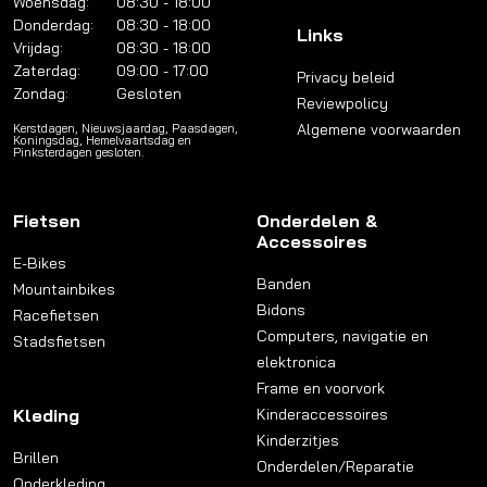
Woensdag:
08:30 - 18:00
Donderdag:
08:30 - 18:00
Links
Vrijdag:
08:30 - 18:00
Zaterdag:
09:00 - 17:00
Privacy beleid
Zondag:
Gesloten
Reviewpolicy
Algemene voorwaarden
Kerstdagen, Nieuwsjaardag, Paasdagen,
Koningsdag, Hemelvaartsdag en
Pinksterdagen gesloten.
Fietsen
Onderdelen &
Accessoires
E-Bikes
Banden
Mountainbikes
Bidons
Racefietsen
Computers, navigatie en
Stadsfietsen
elektronica
Frame en voorvork
Kleding
Kinderaccessoires
Kinderzitjes
Brillen
Onderdelen/Reparatie
Onderkleding