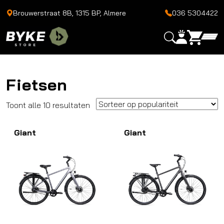
Brouwerstraat 8B, 1315 BP, Almere
036 5304422
Fietsen
Gesorteerd
Toont alle 10 resultaten
op
Giant
populariteit
Giant