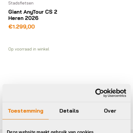
Stadsfietsen
Giant AnyTour CS 2
Heren 2026
€
1.299,00
Op voorraad in winkel
Eigen werkplaats met gecertificeerd personeel
Toestemming
Details
Over
Deze website maakt gebruik van cookies