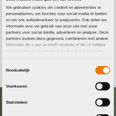
We gebruiken cookies om content en advertenties te
Stadsfiets kopen
personaliseren, om functies voor social media te bieden
en om ons websiteverkeer te analyseren. Ook delen we
Op zoek naar een nieuwe stadsfiets? Bekijk online of in
informatie over uw gebruik van onze site met onze
partners voor social media, adverteren en analyse. Deze
onze winkel het ruime assortiment stadsfietsen. Wilt u een
partners kunnen deze gegevens combineren met andere
proefrit maken? Geen probleem, maak via onze site direct
informatie die u aan ze heeft verstrekt of die ze hebben
een afspraak voor een proefrit.
verzameld op basis van uw gebruik van hun services.
Tevens krijgt u bij aankoop van een nieuwe fiets een
Toestemmingsselectie
GRATIS Servicepakket.
Noodzakelijk
Voorkeuren
Graag in contact komen?
Statistieken