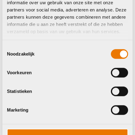
informatie over uw gebruik van onze site met onze
Op voorraad in winkel
Op voorraad in winkel
partners voor social media, adverteren en analyse. Deze
partners kunnen deze gegevens combineren met andere
informatie die u aan ze heeft verstrekt of die ze hebben
verzameld op basis van uw gebruik van hun services.
Agu
Toestemmingsselectie
Noodzakelijk
Voorkeuren
Statistieken
Jas / jack
Agu jack ess winter
dms
Marketing
€
100,00