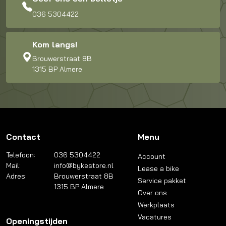
036 5304422
Kom langs!
Brouwerstraat 8B
1315 BP Almere
Contact
Menu
Telefoon:
036 5304422
Account
Mail:
info@bykestore.nl
Lease a bike
Adres:
Brouwerstraat 8B
Service pakket
1315 BP Almere
Over ons
Werkplaats
Vacatures
Openingstijden