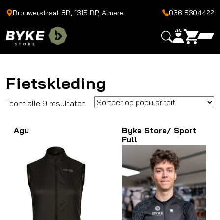
Brouwerstraat 8B, 1315 BP, Almere
036 5304422
Fietskleding
Gesorteerd
Toont alle 9 resultaten
op
Agu
populariteit
Byke Store/ Sport
Full