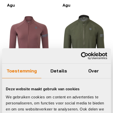
Agu
Agu
Toestemming
Details
Over
Shirt lange mouw
Jas / jack
Deze website maakt gebruik van cookies
Agu thermo jersey
Agu rain jacket
We gebruiken cookies om content en advertenties te
ls essential women
essential men
personaliseren, om functies voor social media te bieden
heartless
forest green
en om ons websiteverkeer te analyseren. Ook delen we
€
80,00
€
100,00