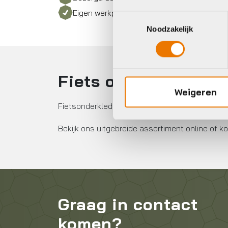
Eigen werkplaats met gecertificeerd perso
Toestemmingsselectie
Noodzakelijk
Fiets onderkleding 
Weigeren
Fietsonderkleding voor dames & heren. Fiets on
Bekijk ons uitgebreide assortiment online of ko
Graag in contact
komen?