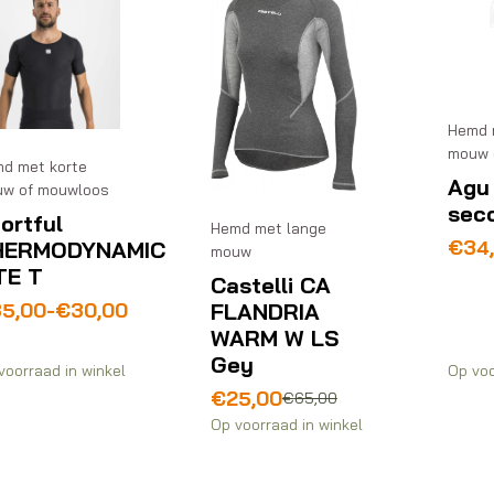
Hemd 
mouw 
d met korte
Agu 
w of mouwloos
sec
ortful
Hemd met lange
Prij
€
34
HERMODYNAMIC
mouw
€34
TE T
Castelli CA
tot
ijsklasse:
FLANDRIA
35,00
-
€
30,00
€34
0,00
WARM W LS
t
Gey
voorraad in winkel
Op voo
5,00
Oorspronkelijke
Huidige
€
25,00
€
65,00
prijs
prijs
Op voorraad in winkel
was:
is:
€65,00.
€25,00.