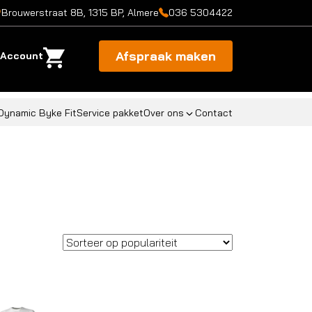
Brouwerstraat 8B, 1315 BP, Almere
036 5304422
Afspraak maken
Account
Dynamic Byke Fit
Service pakket
Over ons
Contact