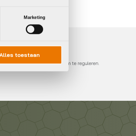
Marketing
Alles toestaan
om de temperatuur van je lichaam te reguleren.