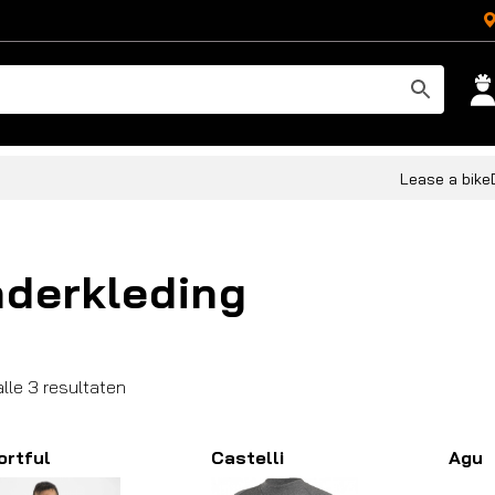
Lease a bike
derkleding
Gesorteerd
alle 3 resultaten
op
populariteit
ortful
Castelli
Agu