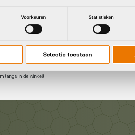
neel
Voorkeuren
Statistieken
kopen
Selectie toestaan
derkleding is de basis van je outfit! Onderkleding is gemaakt 
m langs in de winkel!