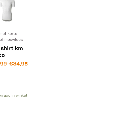
met korte
of mouwloos
shirt km
co
sklasse:
,99
-
€
34,95
,95
,99
rraad in winkel