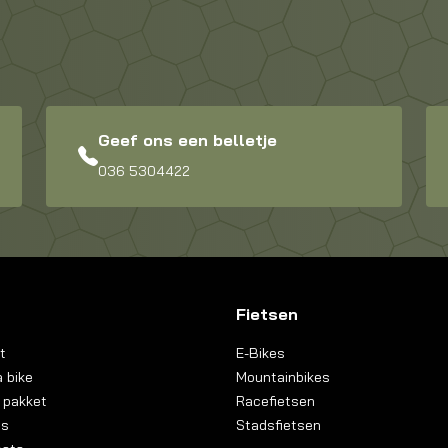
Geef ons een belletje
036 5304422
Fietsen
t
E-Bikes
 bike
Mountainbikes
 pakket
Racefietsen
ns
Stadsfietsen