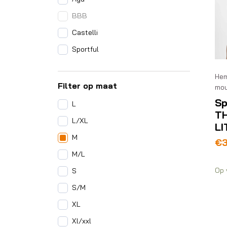
BBB
Castelli
Sportful
Hem
Filter op maat
mou
Sp
L
T
L/XL
LI
M
Pr
€
€3
M/L
to
Op 
S
€3
S/M
XL
Xl/xxl