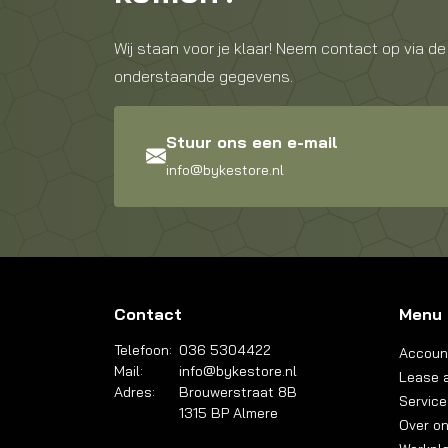
Wij staan voor je klaar! Neem contact op via de
onderstaande gegevens.
Stuur ons een e-mail
info@bykestore.nl
Contact
Menu
Telefoon:
036 5304422
Accoun
Mail:
info@bykestore.nl
Lease a
Adres:
Brouwerstraat 8B
Service
1315 BP Almere
Over o