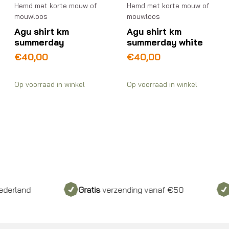
Hemd met korte mouw of
Hemd met korte mouw of
mouwloos
mouwloos
Agu shirt km
Agu shirt km
summerday
summerday white
€
40,00
€
40,00
Op voorraad in winkel
Op voorraad in winkel
erland
Gratis
verzending vanaf €50
I