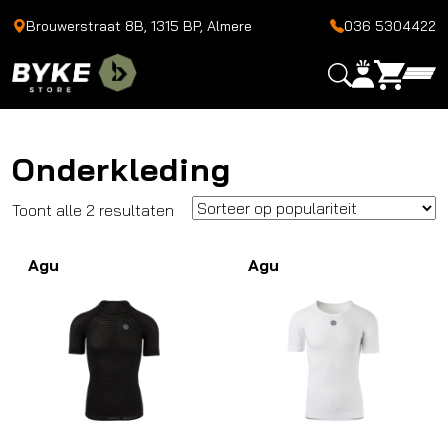
Brouwerstraat 8B, 1315 BP, Almere
036 5304422
Onderkleding
Gesorteerd
Toont alle 2 resultaten
op
Agu
populariteit
Agu