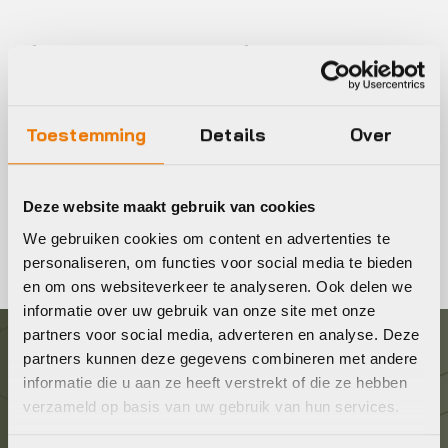
Fiets onderkleding kopen
Fietsonderkleding voor dames & heren. Fiets onderkleding
is de basis van je outfit! Onderkleding is gemaakt om de
Toestemming
Details
Over
temperatuur van je lichaam te reguleren.
Bekijk ons uitgebreide assortiment online of kom langs in
Deze website maakt gebruik van cookies
de winkel!
We gebruiken cookies om content en advertenties te
personaliseren, om functies voor social media te bieden
en om ons websiteverkeer te analyseren. Ook delen we
informatie over uw gebruik van onze site met onze
partners voor social media, adverteren en analyse. Deze
partners kunnen deze gegevens combineren met andere
Graag in contact komen?
informatie die u aan ze heeft verstrekt of die ze hebben
verzameld op basis van uw gebruik van hun services.
Wij staan voor je klaar! Neem contact op via de