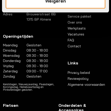
Weigeren
Telefoon:
036 5304422
Account
Mail:
info@bykestore.nl
Lease a bike
Adres:
Brouwerstraat 8B
Service pakket
1315 BP Almere
Over ons
Werkplaats
Vacatures
Openingstijden
FAQ
Maandag:
Gesloten
Contact
Dinsdag:
08:30 - 18:00
Woensdag:
08:30 - 18:00
Donderdag:
08:30 - 18:00
Links
Vrijdag:
08:30 - 18:00
Zaterdag:
09:00 - 17:00
Privacy beleid
Zondag:
Gesloten
Reviewpolicy
Algemene voorwaarden
Kerstdagen, Nieuwsjaardag, Paasdagen,
Koningsdag, Hemelvaartsdag en
Pinksterdagen gesloten.
Fietsen
Onderdelen &
Accessoires