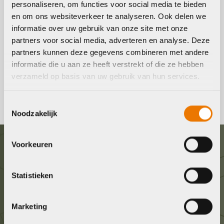
personaliseren, om functies voor social media te bieden
en om ons websiteverkeer te analyseren. Ook delen we
informatie over uw gebruik van onze site met onze
Regenkleding kopen
partners voor social media, adverteren en analyse. Deze
partners kunnen deze gegevens combineren met andere
Regenkleding voor op de fiets. Bekijk ons assortiment
informatie die u aan ze heeft verstrekt of die ze hebben
regenkleding online of bezoek onze fietswinkel in Almere
verzameld op basis van uw gebruik van hun services.
voor professioneel advies!
Toestemmingsselectie
Noodzakelijk
Voorkeuren
Graag in contact komen?
Statistieken
Wij staan voor je klaar! Neem contact op via de
onderstaande gegevens.
Marketing