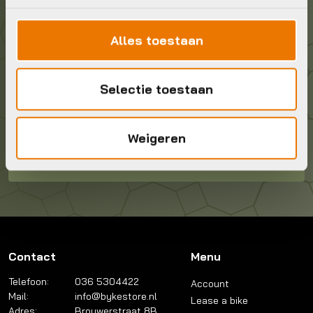
Stuur ons een e-mail
info@bykestore.nl
Alles toestaan
Geef ons een belletje
036 5304422
Selectie toestaan
Kom langs!
Weigeren
Brouwerstraat 8B
1315 BP Almere
Contact
Menu
Telefoon:
036 5304422
Account
Mail:
info@bykestore.nl
Lease a bike
Adres:
Brouwerstraat 8B