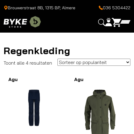
Brouwerstraat 8B, 1315 BP, Almere
036 5304422
Regenkleding
Gesorteerd
Toont alle 4 resultaten
op
Agu
populariteit
Agu