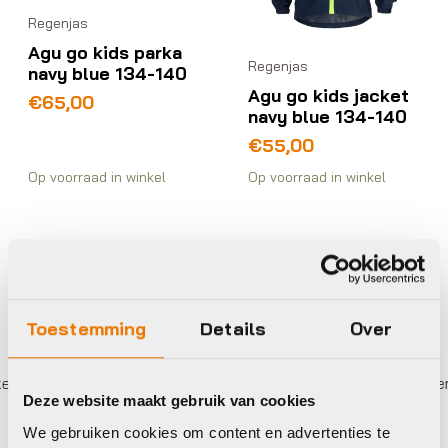
Regenjas
Agu go kids parka
Regenjas
navy blue 134-140
Agu go kids jacket
€
65,00
navy blue 134-140
€
55,00
Op voorraad in winkel
Op voorraad in winkel
Toestemming
Details
Over
 betalen,
0%
rente
Eigen werkplaats met gecertifi
Deze website maakt gebruik van cookies
We gebruiken cookies om content en advertenties te