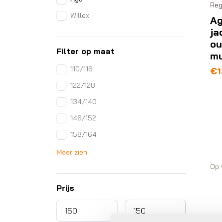
Reg
Willex
Ag
ja
ou
Filter op maat
mu
110/116
Oo
Hu
€
1
pri
pri
122/128
wa
is:
€1
€1
134/140
146/152
158/164
Meer zien
Op 
Prijs