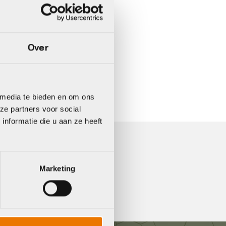
Over
In 3 keer betalen,
0%
rente
 media te bieden en om ons
ze partners voor social
nformatie die u aan ze heeft
Marketing
re voor professioneel advies!