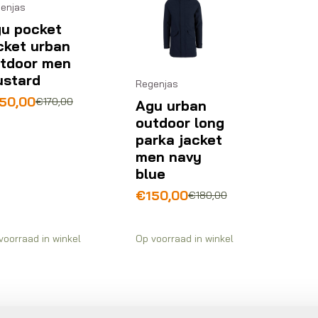
enjas
u pocket
cket urban
tdoor men
stard
Regenjas
rspronkelijke
idige
50,00
€
170,00
Agu urban
js
js
outdoor long
s:
parka jacket
70,00.
50,00.
men navy
blue
Oorspronkelijke
Huidige
€
150,00
€
180,00
prijs
prijs
was:
is:
€180,00.
€150,00.
voorraad in winkel
Op voorraad in winkel