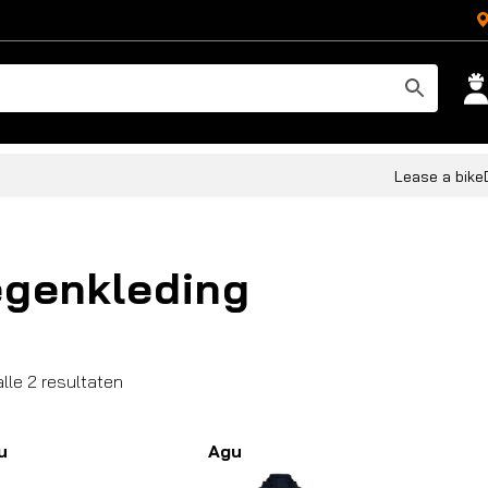
Lease a bike
genkleding
Gesorteerd
alle 2 resultaten
op
populariteit
u
Agu