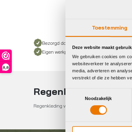
Toestemming
Bezorgd door heel Nederland
Deze website maakt gebruik
Eigen werkplaats met gecertificeerd perso
We gebruiken cookies om cont
websiteverkeer te analyseren
8,8
media, adverteren en analys
verstrekt of die ze hebben v
Regenkleding kopen
Toestemmingsselectie
Noodzakelijk
Regenkleding voor op de fiets. Bekijk ons asso