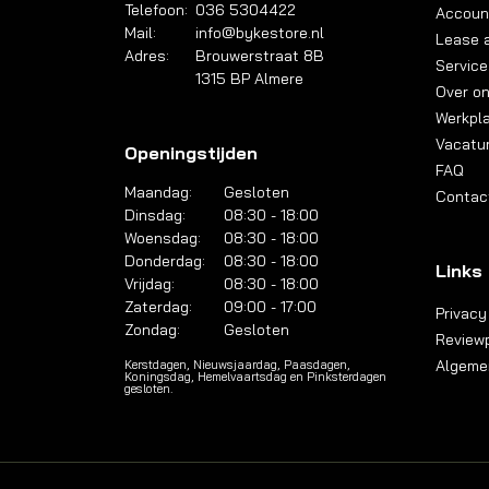
Telefoon:
036 5304422
Accoun
Mail:
info@bykestore.nl
Lease a
Adres:
Brouwerstraat 8B
Service
1315 BP Almere
Over o
Werkpl
Vacatu
Openingstijden
FAQ
Maandag:
Gesloten
Contac
Dinsdag:
08:30 - 18:00
Woensdag:
08:30 - 18:00
Donderdag:
08:30 - 18:00
Links
Vrijdag:
08:30 - 18:00
Zaterdag:
09:00 - 17:00
Privacy
Zondag:
Gesloten
Reviewp
Algeme
Kerstdagen, Nieuwsjaardag, Paasdagen,
Koningsdag, Hemelvaartsdag en Pinksterdagen
gesloten.