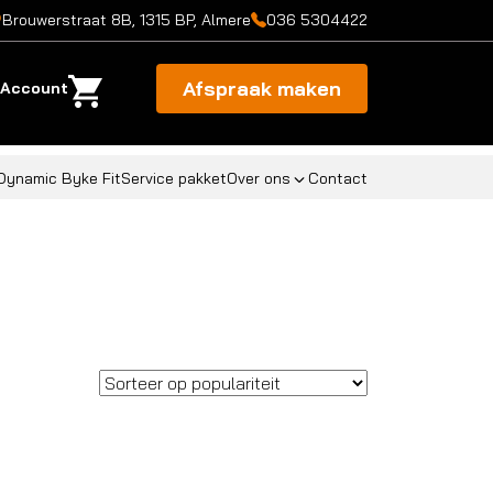
Brouwerstraat 8B, 1315 BP, Almere
036 5304422
Afspraak maken
Account
Dynamic Byke Fit
Service pakket
Over ons
Contact