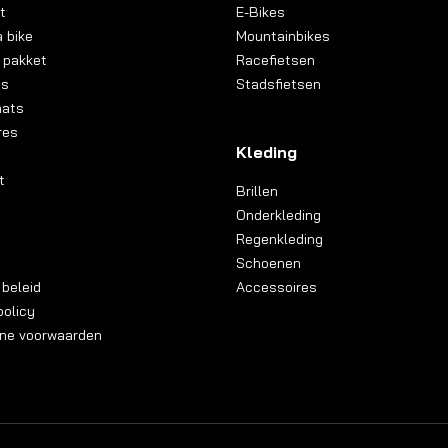
t
E-Bikes
 bike
Mountainbikes
 pakket
Racefietsen
ns
Stadsfietsen
aats
res
Kleding
t
Brillen
Onderkleding
Regenkleding
Schoenen
 beleid
Accessoires
olicy
ne voorwaarden