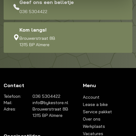
Geef ons een belletje
036 5304422
Kom langs!
Brouwerstraat 8B
1315 BP Almere
Contact
Menu
Telefoon:
036 5304422
Account
Mail:
info@bykestore.nl
Lease a bike
Adres:
Brouwerstraat 8B
Service pakket
1315 BP Almere
Over ons
Werkplaats
Vacatures