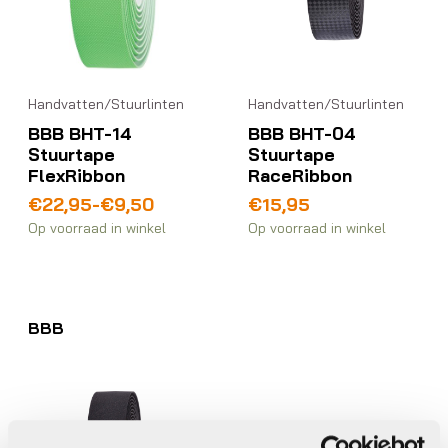
Handvatten/Stuurlinten
Handvatten/Stuurlinten
BBB BHT-14
BBB BHT-04
Stuurtape
Stuurtape
FlexRibbon
RaceRibbon
Prijsklasse:
€
22,95
-
€
9,50
€
15,95
€9,50
Op voorraad in winkel
Op voorraad in winkel
tot
€22,95
BBB