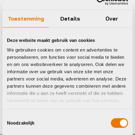
Toestemming
Details
Over
Handvatten/Stuurlinten
Deze website maakt gebruik van cookies
BBB BHT-01
Stuurtape
We gebruiken cookies om content en advertenties te
RaceRibbon
personaliseren, om functies voor social media te bieden
en om ons websiteverkeer te analyseren. Ook delen we
€
11,95
informatie over uw gebruik van onze site met onze
Op voorraad in winkel
partners voor social media, adverteren en analyse. Deze
partners kunnen deze gegevens combineren met andere
informatie die u aan ze heeft verstrekt of die ze hebben
verzameld op basis van uw gebruik van hun services.
Toestemmingsselectie
Noodzakelijk
 betalen,
0%
rente
Eigen werkplaats met gecertifi