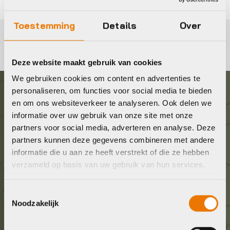
Toestemming
Details
Over
Deze website maakt gebruik van cookies
We gebruiken cookies om content en advertenties te
personaliseren, om functies voor social media te bieden
Graag in contact komen?
en om ons websiteverkeer te analyseren. Ook delen we
informatie over uw gebruik van onze site met onze
partners voor social media, adverteren en analyse. Deze
Wij staan voor je klaar! Neem contact op via de
partners kunnen deze gegevens combineren met andere
onderstaande gegevens.
informatie die u aan ze heeft verstrekt of die ze hebben
verzameld op basis van uw gebruik van hun services.
Stuur ons een e-mail
info@bykestore.nl
Toestemmingsselectie
Noodzakelijk
Geef ons een belletje