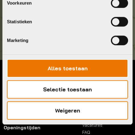
Voorkeuren
036 5304422
Statistieken
Kom langs!
Brouwerstraat 8B
1315 BP Almere
Marketing
Alles toestaan
Contact
Menu
Telefoon:
036 5304422
Selectie toestaan
Account
Mail:
info@bykestore.nl
Lease a bike
Adres:
Brouwerstraat 8B
Service pakket
1315 BP Almere
Weigeren
Over ons
Werkplaats
Vacatures
Openingstijden
FAQ