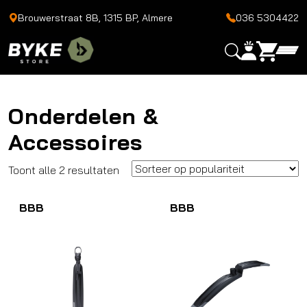
Brouwerstraat 8B, 1315 BP, Almere
036 5304422
Onderdelen &
Accessoires
Gesorteerd
Toont alle 2 resultaten
op
BBB
populariteit
BBB