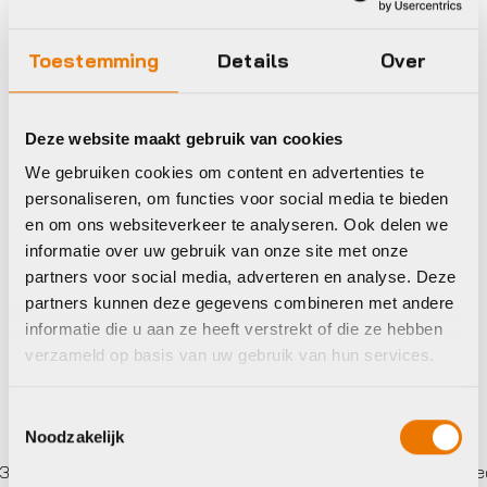
Toestemming
Details
Over
Buitenbanden/tubes
Schwalbe
ENERGIZER PLUS
Deze website maakt gebruik van cookies
ADDIX 28×2.00
We gebruiken cookies om content en advertenties te
€
35,90
personaliseren, om functies voor social media te bieden
en om ons websiteverkeer te analyseren. Ook delen we
Op voorraad in winkel
informatie over uw gebruik van onze site met onze
partners voor social media, adverteren en analyse. Deze
partners kunnen deze gegevens combineren met andere
informatie die u aan ze heeft verstrekt of die ze hebben
verzameld op basis van uw gebruik van hun services.
Toestemmingsselectie
Noodzakelijk
er betalen,
0%
rente
Eigen werkplaats met gecerti