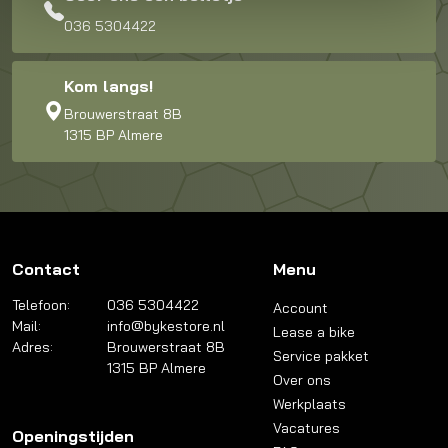
036 5304422
Kom langs!
Brouwerstraat 8B
1315 BP Almere
Contact
Menu
Telefoon:
036 5304422
Account
Mail:
info@bykestore.nl
Lease a bike
Adres:
Brouwerstraat 8B
Service pakket
1315 BP Almere
Over ons
Werkplaats
Vacatures
Openingstijden