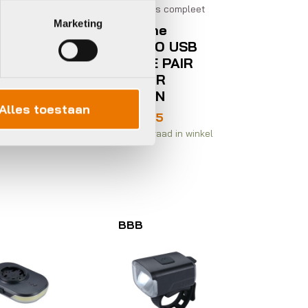
delen
Verl. sets compleet
ch EBP
Marketing
Lezyne
ER
FEMTO USB
LICHTING
DRIVE PAIR
L JST
15F/5R
0MM
LUMEN
Alles toestaan
,50
€
33,95
rraad in winkel
Op voorraad in winkel
BBB