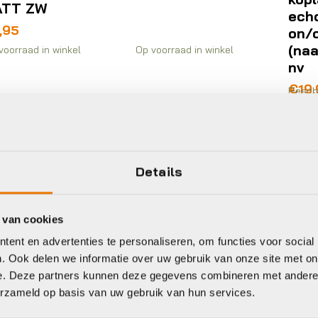
ATT ZW
echo
,95
on/
(na
voorraad in winkel
Op voorraad in winkel
nv
€
19
Besch
nabest
Details
zyne
Lezyne
Bosc
 van cookies
ent en advertenties te personaliseren, om functies voor social
. Ook delen we informatie over uw gebruik van onze site met on
e. Deze partners kunnen deze gegevens combineren met andere i
Verlic
erzameld op basis van uw gebruik van hun services.
acces