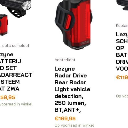
Kopla
Lez
SCH
l. sets compleet
OP
zyne
BAT
Achterlicht
ATTERIJ
DRI
D SET
VO
Lezyne
ADARREACT
Radar Drive
€
119
YSTEEM
Rear Radar
AT ZWA
Light vehicle
detection,
Op voo
259,95
250 lumen,
voorraad in winkel
BT,ANT+,
€
169,95
Op voorraad in winkel