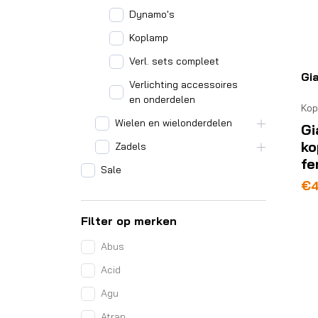
Dynamo's
Koplamp
Verl. sets compleet
Gi
Verlichting accessoires
en onderdelen
Kop
Wielen en wielonderdelen
Gi
ko
Zadels
fe
Sale
€
Filter op merken
Abus
Acid
Agu
Atran