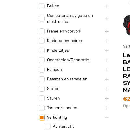
Brillen
Computers, navigatie en
elektronica
Frame en voorvork
Kinderaccessoires
Ver
Kinderzitjes
Le
Onderdelen/Reparatie
B
LE
Pompen
R
Remmen en remdelen
S
Sloten
M
€
Sturen
Op 
Tassen/manden
Verlichting
Achterlicht