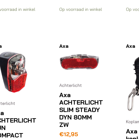
voorraad in winkel
Op voorraad in winkel
Op voo
a
Axa
Axa
Achterlicht
Axa
ACHTERLICHT
terlicht
SLIM STEADY
xa
DYN 80MM
CHTERLICHT
Kopla
ZW
UN
Axa 
€
12,95
OMPACT
kop