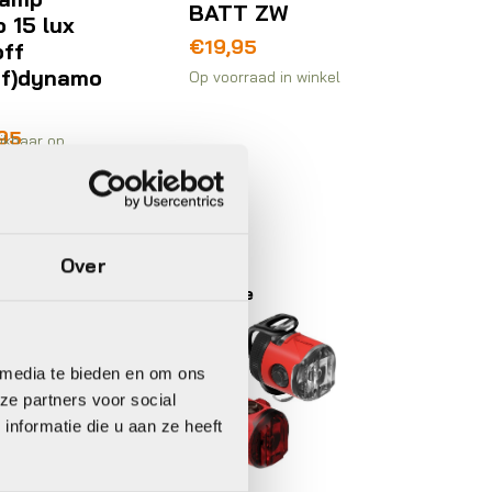
BATT ZW
 15 lux
€
19,95
off
af)dynamo
Op voorraad in winkel
,95
ikbaar op
elling
Over
h
Lezyne
 media te bieden en om ons
ze partners voor social
nformatie die u aan ze heeft
hting
soires en