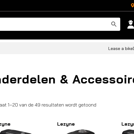
Lease a bike
derdelen & Accessoir
Gesorteerd
aat 1–20 van de 49 resultaten wordt getoond
op
populariteit
zyne
Lezyne
Lezy