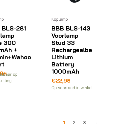
mp
Koplamp
 BLS-281
BBB BLS-143
rlamp
Voorlamp
e 300
Stud 33
mAh +
Rechargealbe
min+Wahoo
Lithium
rt
Battery
1000mAh
,95
ikbaar op
€
22,95
elling
Op voorraad in winkel
1
2
3
→