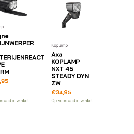
mp
yne
IJNWERPER
Koplamp
Axa
TERIJENREACT
KOPLAMP
VE
NXT 45
ORM
STEADY DYN
,95
ZW
€
34,95
rraad in winkel
Op voorraad in winkel