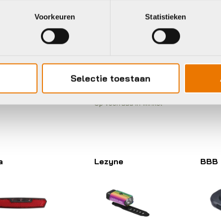
onder
terlicht
Koplamp
Bos
Voorkeuren
Statistieken
zyne
SNO
Lezyne
MTO DRIVE
VER
FEMTO DRIVE
OX SET
KOP
BOX SET
EAR BLACK
90
FRONT
BLACK
4,95
Selectie toestaan
€
13
€
14,95
voorraad in winkel
Op voo
Op voorraad in winkel
a
Lezyne
BBB