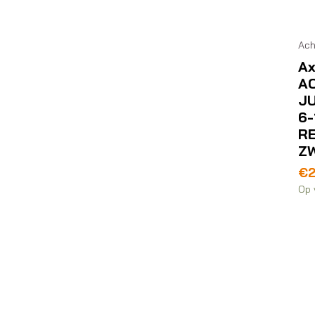
Ach
A
A
JU
6-
R
Z
€
Op 