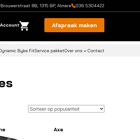
Brouwerstraat 8B, 1315 BP, Almere
036 5304422
Afspraak maken
Account
Dynamic Byke Fit
Service pakket
Over ons
Contact
es
ne
Axa