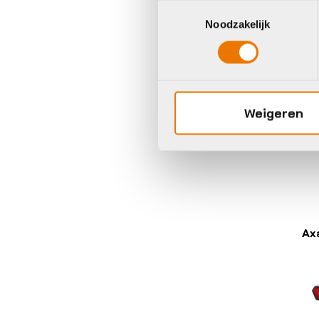
Toestemmingsselectie
Ach
Noodzakelijk
Le
FE
B
R
€
1
Weigeren
Op 
Ax