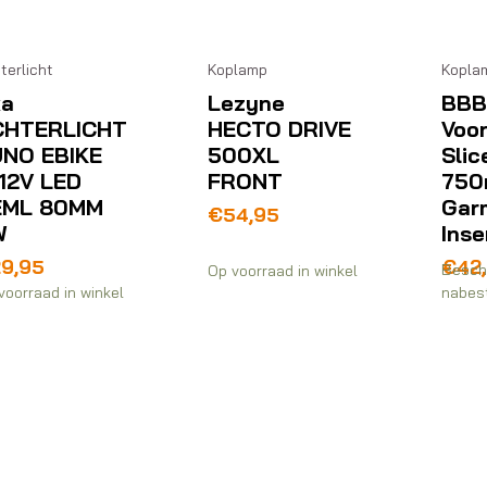
terlicht
Koplamp
Kopla
xa
Lezyne
BBB
CHTERLICHT
HECTO DRIVE
Voo
NO EBIKE
500XL
Slic
12V LED
FRONT
750
EML 80MM
Gar
€
54,95
W
Inse
29,95
€
42
Besch
Op voorraad in winkel
voorraad in winkel
nabest