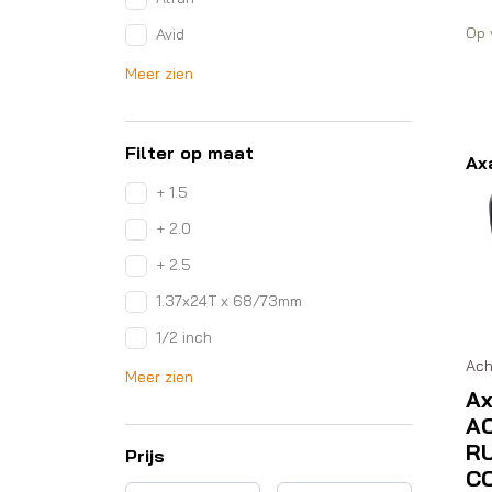
Op 
Avid
Meer zien
Filter op maat
Ax
+ 1.5
+ 2.0
+ 2.5
1.37x24T x 68/73mm
1/2 inch
Ach
Meer zien
A
A
R
Prijs
C