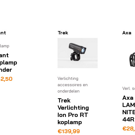
ant
Trek
Axa
lamp
ant
plamp
nder
42,50
Verlichting
accessoires en
Verl. 
onderdelen
Axa
Trek
LAM
Verlichting
NIT
Ion Pro RT
44R
koplamp
€
28
€
139,99